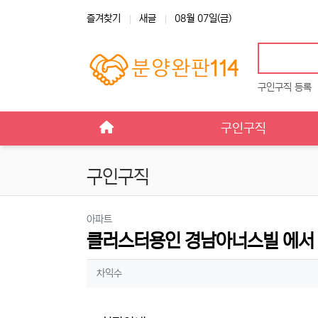
상단 네비
즐겨찾기
새글
08월 07일(금)
구인구직 등록
메인 메뉴
구인구직
구인구직
분류
아파트
클러스터용인 경남아너스빌 에서 
작성자 정보
작성
차익수