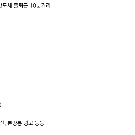
 반도체 출퇴근 10분거리
)
 신, 분양통 광고 등등