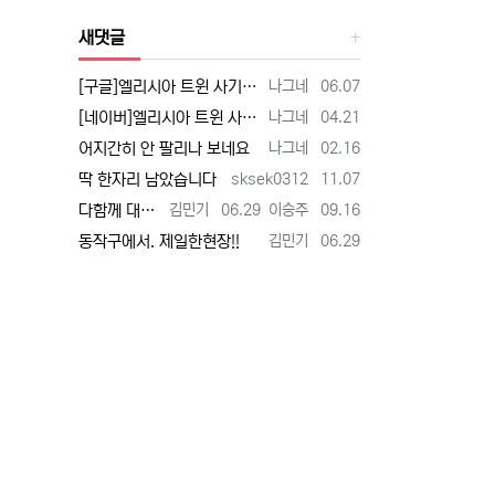
새댓글
등록자
등록일
[구글]엘리시아 트윈 사기 - 검색
나그네
06.07
등록자
등록일
[네이버]엘리시아 트윈 사기 - 검색
나그네
04.21
등록자
등록일
어지간히 안 팔리나 보네요
나그네
02.16
등록자
등록일
딱 한자리 남았습니다
sksek0312
11.07
등록자
등록일
등록자
등록일
다함께 대박납니다.
김민기
06.29
이승주
09.16
등록자
등록일
동작구에서. 제일한현장!!
김민기
06.29