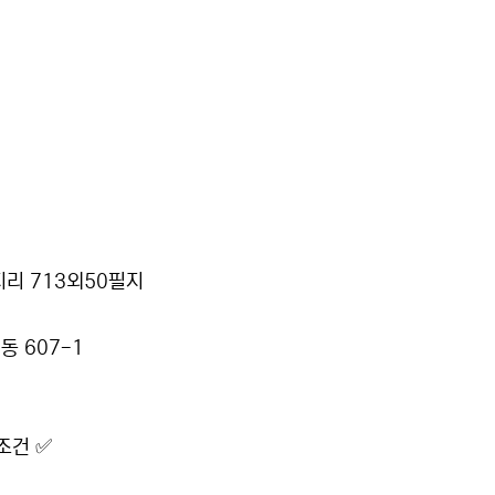
지리 713외50필지
동 607-1
조건 ✅