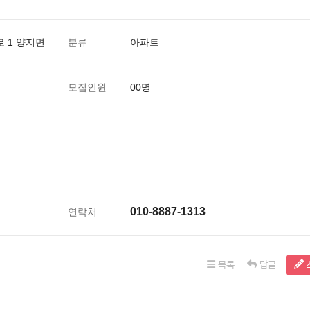
 1 양지면
분류
아파트
모집인원
00명
010-8887-1313
연락처
목록
답글