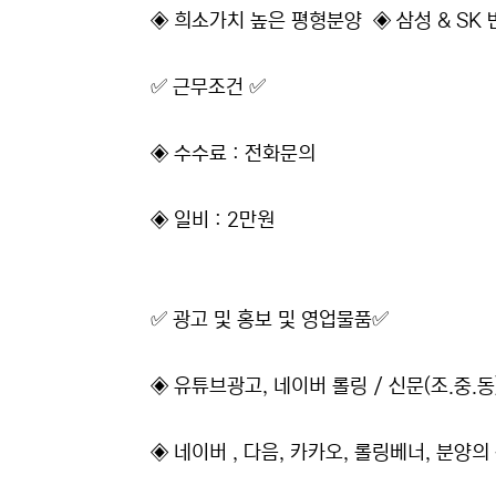
​◈ 희소가치 높은 평형분양​ ◈ 삼성 & SK
✅ 근무조건 ✅
◈ 수수료 : 전화문의
◈ 일비 : 2만원
✅ 광고 및 홍보 및 영업물품✅
◈ 유튜브광고, 네이버 롤링 / 신문(조.중.동
◈ 네이버 , 다음, 카카오, 롤링베너, 분양의