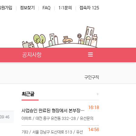
회원가입
정보찾기
FAQ
1:1문의
접속자 125
공지사항
구인구직
최근글
등록일
16:18
사업승인 완료된 형장에서 본부장님 모십니다
 09:46
아파트 / 대전 중구 유천동 332-28 / 유선문의
등록일
14:56
기타 / 서울 강남구 도산대로 513 / 유선