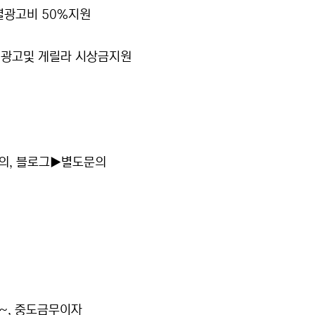
별광고비 50%지원
인광고및 게릴라 시상금지원
문의, 블로그▶별도문의
~~, 중도금무이자