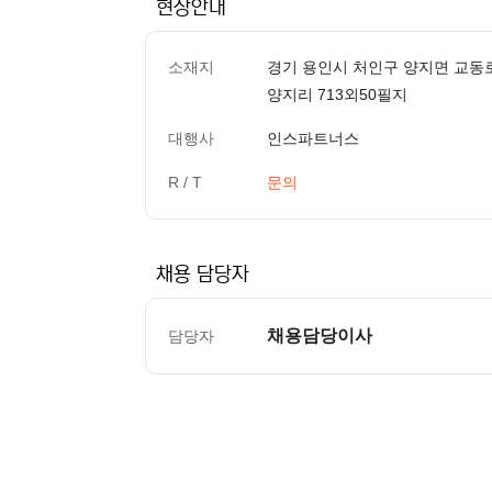
현장안내
소재지
경기 용인시 처인구 양지면 교동로
양지리 713외50필지
대행사
인스파트너스
R / T
문의
채용 담당자
채용담당이사
담당자
컨텐츠 정보