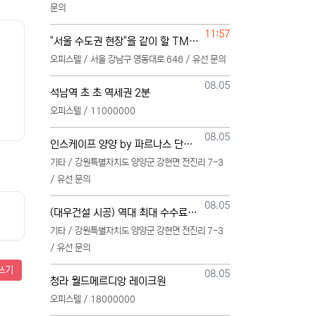
문의
등록일
11:57
"서울 수도권 현장"을 같이 할 TM 단독 단일 영업본부 팀 선착순 모집
오피스텔 / 서울 강남구 영동대로 646 / 유선 문의
등록일
08.05
석남역 초 초 역세권 2분
오피스텔 / 11000000
등록일
08.05
인스케이프 양양 by 파르나스 단일 본부 모집
기타 / 강원특별자치도 양양군 강현면 전진리 7-3
/ 유선 문의
등록일
08.05
(대우건설 시공) 역대 최대 수수료 지급, 단독 단일 영업본부 선착순 모집 (팀,팀원 개별문의 가능)
기타 / 강원특별자치도 양양군 강현면 전진리 7-3
/ 유선 문의
쓰기
등록일
08.05
청라 월드메르디앙 레이크원
오피스텔 / 18000000