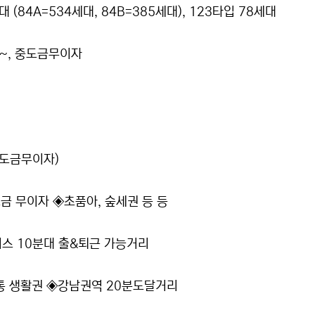
대 (84A=534세대, 84B=385세대), 123타입 78세대
~, 중도금무이자
중도금무이자)
금 무이자 ◈초품아, 숲세권 등 등
스 10분대 출&퇴근 가능거리
교통 생활권 ◈강남권역 20분도달거리