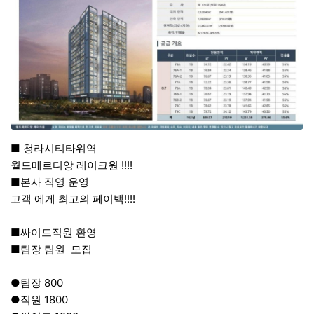
■ 청라시티타워역
월드메르디앙 레이크원 !!!!
■본사 직영 운영
고객 에게 최고의 페이백!!!!
■싸이드직원 환영
■팀장 팀원 모집
●팀장 800
●직원 1800