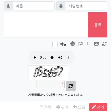
댓글쓰기
필수
필수
이름
비밀번호
등록
이모티콘
폰트어썸
동영상
이미지
새
비밀
자동등록방지 숫자를 순서대로 입력하세요.
목록
관리
답글
쓰기