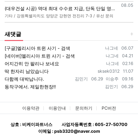
등록일
08.05
(대우건설 시공) 역대 최대 수수료 지급, 단독 단일 영업본부 선착순 모집 (팀,팀원 개별문의 가능)
기타 / 강원특별자치도 양양군 강현면 전진리 7-3 / 유선 문의
새댓글
등록자
등록일
[구글]엘리시아 트윈 사기 - 검색
나그네
06.07
등록자
등록일
[네이버]엘리시아 트윈 사기 - 검색
나그네
04.21
등록자
등록일
어지간히 안 팔리나 보네요
나그네
02.16
등록자
등록일
딱 한자리 남았습니다
sksek0312
11.07
등록자
등록일
등록자
등록일
다함께 대박납니다.
김민기
06.29
이승주
09.16
등록자
등록일
동작구에서. 제일한현장!!
김민기
06.29
이용약관
이용안내
문의하기
PC버전
상호 : 비케이파트너스
사업자등록번호 : 605-27-50700
이메일 : psb3320@naver.com