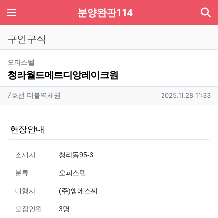
기
메뉴
분양완판114
구인구직
분류
오피스텔
청라월드메르디앙레이크원
작성자 정보
작성
작성일
7호선 더블역세권
2025.11.28 11:33
현장안내
소재지
청라동95-3
분류
오피스텔
대행사
(주)엠에스씨
모집인원
3명