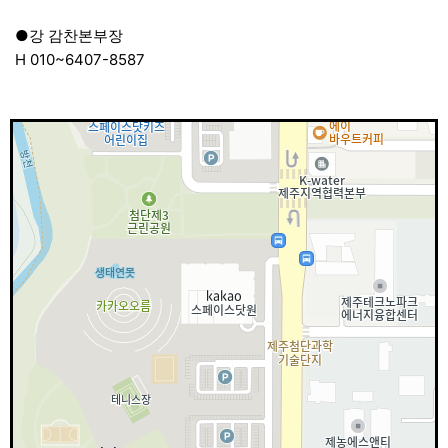
●강 감찬본부장
H 010~6407-8587