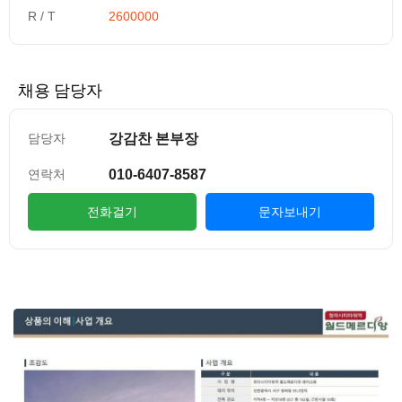
R / T
2600000
채용 담당자
강감찬 본부장
담당자
010-6407-8587
연락처
전화걸기
문자보내기
컨텐츠 정보
본문