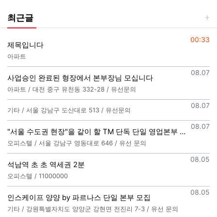
최근글
등록일
00:33
제목입니다
아파트
등록일
08.07
사업승인 완료된 형장에서 본부장님 모십니다
아파트 / 대전 중구 유천동 332-28 / 유선문의
등록일
08.07
기타 / 서울 강남구 도산대로 513 / 유선문의
등록일
08.07
"서울 수도권 현장"을 같이 할 TM 단독 단일 영업본부 팀 선착순 모집
오피스텔 / 서울 강남구 영동대로 646 / 유선 문의
등록일
08.05
석남역 초 초 역세권 2분
오피스텔 / 11000000
등록일
08.05
인스케이프 양양 by 파르나스 단일 본부 모집
기타 / 강원특별자치도 양양군 강현면 전진리 7-3 / 유선 문의