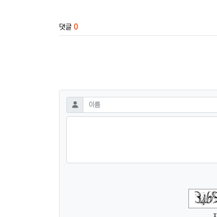
댓글
0
댓글쓰기
필수
이름
숫자음성듣기
새로고침