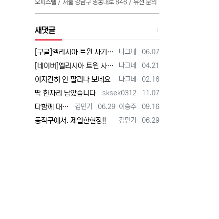
오피스텔 / 서울 강남구 영동대로 646 / 유선 문의
새댓글
등록자
등록일
[구글]엘리시아 트윈 사기 - 검색
나그네
06.07
등록자
등록일
[네이버]엘리시아 트윈 사기 - 검색
나그네
04.21
등록자
등록일
어지간히 안 팔리나 보네요
나그네
02.16
등록자
등록일
딱 한자리 남았습니다
sksek0312
11.07
등록자
등록일
등록자
등록일
다함께 대박납니다.
김민기
06.29
이승주
09.16
등록자
등록일
동작구에서. 제일한현장!!
김민기
06.29