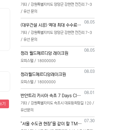
기타 / 강원특별자치도 양양군 강현면 전진리 7-3
/ 유선 문의
등록일
08.05
(대우건설 시공) 역대 최대 수수료 지급, 단독 단일 영업본부 선착순 모집 (팀,팀원 개별문의 가능)
기타 / 강원특별자치도 양양군 강현면 전진리 7-3
/ 유선 문의
등록일
08.05
청라 월드메르디앙 레이크원
오피스텔 / 18000000
등록일
08.03
청라월드메르디앙레이크원
오피스텔 / 18000000
등록일
08.01
반얀트리 카시아 속초 7 Days Club OwnersMembership 분양직원 모집
기타 / 강원특별자치도 속초시 대포항희망길 120 /
쓰기
유선문의
등록일
07.30
"서울 수도권 현장"을 같이 할 TM 총괄, 본부, 팀, 팀원 모집