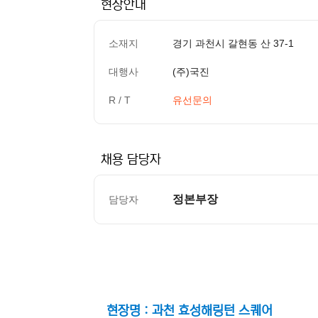
현장안내
소재지
경기 과천시 갈현동 산 37-1
대행사
(주)국진
R / T
유선문의
채용 담당자
정본부장
담당자
컨텐츠 정보
본문
현장명 : 과천 효성해링턴 스퀘어