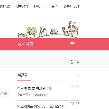
회원가입
정보찾기
FAQ
1:1문의
접속자 381
공지사항
구인구직
최근글
등록일
08.05
석남역 초 초 역세권 2분
 12:53
오피스텔 / 11000000
등록일
08.05
인스케이프 양양 by 파르나스 단일 본부 모집