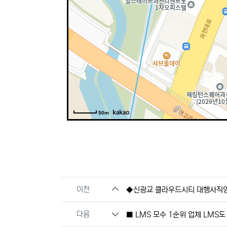
50m
관련자료
이전
◆신광교 클라우드시티 대행사직
다음
■ LMS 모수 1순위 업체 LMS