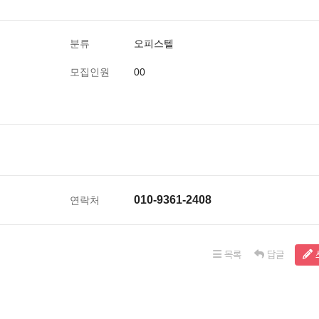
분류
오피스텔
모집인원
00
010-9361-2408
연락처
목록
답글