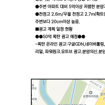
●주변 아파트 대비 5억이상 저렴한 분양
●천정고 2.6m/우물 천정고 2.7m(확트
주변보다
20cm이상 높음.
■광고 계획 일정 현황
●●50억 폭탄 광고 예정●●
-폭탄 온라인 광고:구글GDN,네이버롤링
리얼, 파워링크.유트브 광고.분양의신.분