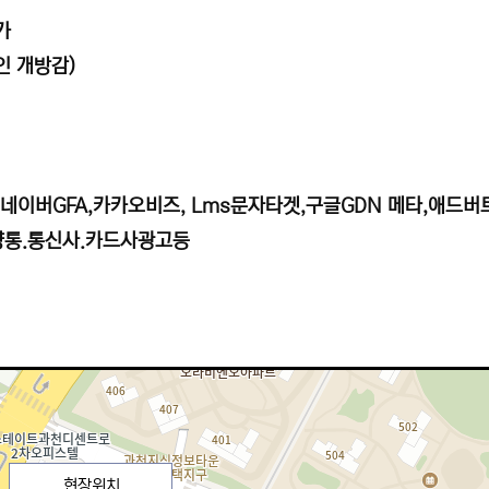
가
인 개방감)
,네이버GFA,카카오비즈, Lms문자타겟,구글GDN 메타,애드버
양통.통신사.카드사광고등
현장위치