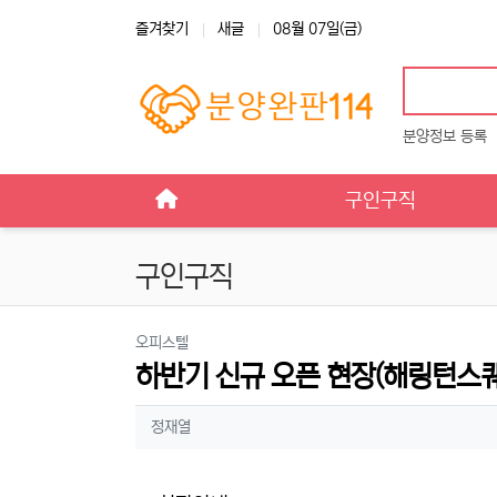
상단 네비
즐겨찾기
새글
08월 07일(금)
분양정보 등록
메인 메뉴
구인구직
구인구직
분류
오피스텔
하반기 신규 오픈 현장(해링턴스퀘
작성자 정보
작성
정재열