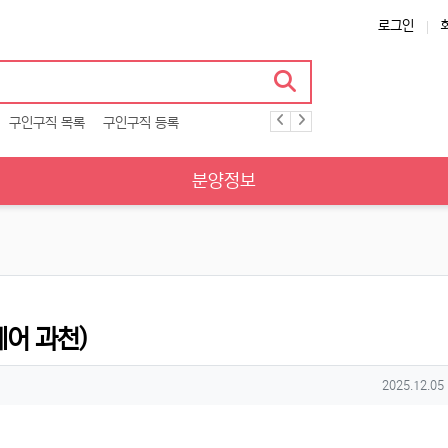
로그인
구인구직 목록
구인구직 등록
분양정보
어 과천)
작성일
2025.12.05