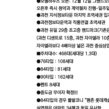
●모델하우스 오픈: 12월 12일 그랜드오
오픈후 즉시 청약과 계약절차 진행-일주
●과천 지식정보타운 마지막 초역세권 입
●과천정보타운역과 직통연결 초역세권
●과천 유일 29층 초고층 랜드마크(기존은
(과천 디센트로 15층, 과천 자이엘라 10
자이엘라보다 4배이상 넓은 과천 중심상업
■주차대수: 468대(세대당 1.3대)
●76타입 : 108세대
●84타입 : 81세대
●90타입 : 162세대
●펜트 8세대
●중도금 무이자 확정!!!
●84타입의 경우 풀발코니 “평촌 롯데캐
실면적은 아파트 34평과 동일 유사함