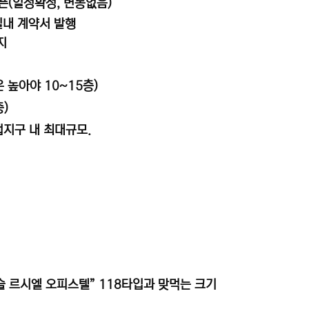
픈(일정확정, 변동없음)
일내 계약서 발행
지
 높아야 10~15층)
층)
지구 내 최대규모.
슬 르시엘 오피스텔” 118타입과 맞먹는 크기