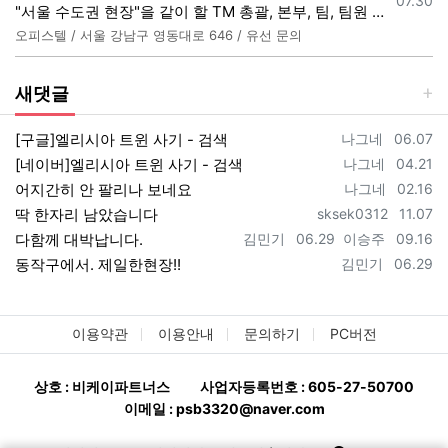
07.30
"서울 수도권 현장"을 같이 할 TM 총괄, 본부, 팀, 팀원 모집
오피스텔 / 서울 강남구 영동대로 646 / 유선 문의
새댓글
등록자
등록일
[구글]엘리시아 트윈 사기 - 검색
나그네
06.07
등록자
등록일
[네이버]엘리시아 트윈 사기 - 검색
나그네
04.21
등록자
등록일
어지간히 안 팔리나 보네요
나그네
02.16
등록자
등록일
딱 한자리 남았습니다
sksek0312
11.07
등록자
등록일
등록자
등록일
다함께 대박납니다.
김민기
06.29
이승주
09.16
등록자
등록일
동작구에서. 제일한현장!!
김민기
06.29
이용약관
이용안내
문의하기
PC버전
상호 : 비케이파트너스
사업자등록번호 : 605-27-50700
이메일 : psb3320@naver.com