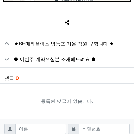
SNS 공유
관련자료
★BH메타플렉스 영등포 가온 직원 구합니다.★
● 이번주 계약쓰실분 소개해드려요 ●
댓글
0
등록된 댓글이 없습니다.
댓글쓰기
필수
필수
이름
비밀번호