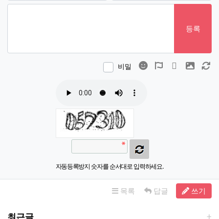
등록
이모티콘
폰트어썸
동영상
이미지
새
비밀
자동등록방지 숫자를 순서대로 입력하세요.
목록
답글
쓰기
최근글