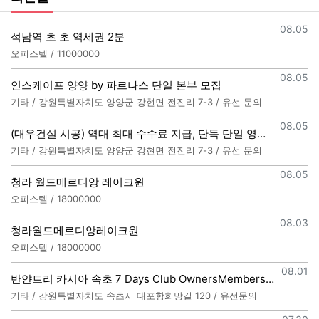
등록일
08.05
석남역 초 초 역세권 2분
오피스텔 / 11000000
등록일
08.05
인스케이프 양양 by 파르나스 단일 본부 모집
기타 / 강원특별자치도 양양군 강현면 전진리 7-3 / 유선 문의
등록일
08.05
(대우건설 시공) 역대 최대 수수료 지급, 단독 단일 영업본부 선착순 모집 (팀,팀원 개별문의 가능)
기타 / 강원특별자치도 양양군 강현면 전진리 7-3 / 유선 문의
등록일
08.05
청라 월드메르디앙 레이크원
오피스텔 / 18000000
등록일
08.03
청라월드메르디앙레이크원
오피스텔 / 18000000
등록일
08.01
반얀트리 카시아 속초 7 Days Club OwnersMembership 분양직원 모집
기타 / 강원특별자치도 속초시 대포항희망길 120 / 유선문의
등록일