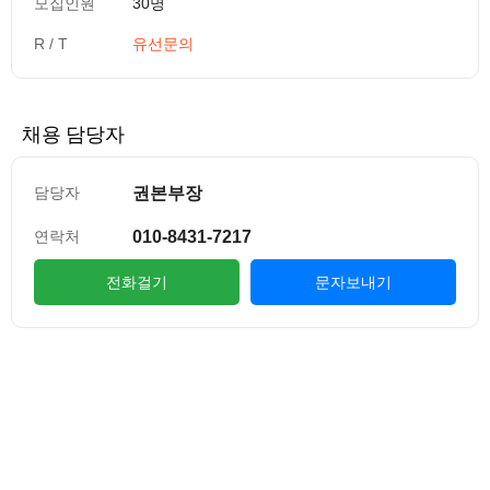
모집인원
30명
R / T
유선문의
채용 담당자
권본부장
담당자
010-8431-7217
연락처
전화걸기
문자보내기
컨텐츠 정보
본문