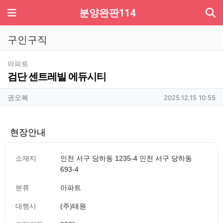
기
메뉴
분양완판114
구인구직
분류
아파트
검단 센트레빌 에듀시티
작성자 정보
작성
작성일
권오복
2025.12.15 10:55
현장안내
소재지
인천 서구 당하동 1235-4 인천 서구 당하동
693-4
분류
아파트
대행사
(주)태원