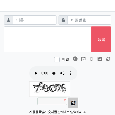
댓글쓰기
필수
필수
이름
비밀번호
등록
이모티콘
폰트어썸
동영상
이미지
새
비밀
자동등록방지 숫자를 순서대로 입력하세요.