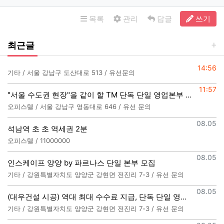
목록
관리
답글
쓰기
최근글
등록일
14:56
기타 / 서울 강남구 도산대로 513 / 유선문의
등록일
11:57
"서울 수도권 현장"을 같이 할 TM 단독 단일 영업본부 팀 선착순 모집
오피스텔 / 서울 강남구 영동대로 646 / 유선 문의
등록일
08.05
석남역 초 초 역세권 2분
오피스텔 / 11000000
등록일
08.05
인스케이프 양양 by 파르나스 단일 본부 모집
기타 / 강원특별자치도 양양군 강현면 전진리 7-3 / 유선 문의
등록일
08.05
(대우건설 시공) 역대 최대 수수료 지급, 단독 단일 영업본부 선착순 모집 (팀,팀원 개별문의 가능)
기타 / 강원특별자치도 양양군 강현면 전진리 7-3 / 유선 문의