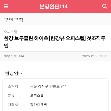
기
메뉴
분양완판114
구인구직
분류
오피스텔
한강 브루클린 하이츠 [한강뷰 오피스텔] 첫조직투
입
작성자 정보
작성
작성일
dltjsrud1004
2025.12.18 11:36
현장안내
소재지
서울 강서구 양천로 744
분류
오피스텔
대행사
강산디앤씨