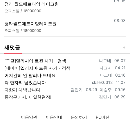
등록일
08.05
청라 월드메르디앙 레이크원
오피스텔 / 18000000
등록일
08.03
청라월드메르디앙레이크원
오피스텔 / 18000000
새댓글
등록자
등록일
[구글]엘리시아 트윈 사기 - 검색
나그네
06.07
등록자
등록일
[네이버]엘리시아 트윈 사기 - 검색
나그네
04.21
등록자
등록일
어지간히 안 팔리나 보네요
나그네
02.16
등록자
등록일
딱 한자리 남았습니다
sksek0312
11.07
등록자
등록일
등록자
등록일
다함께 대박납니다.
김민기
06.29
이승주
09.16
등록자
등록일
동작구에서. 제일한현장!!
김민기
06.29
이용약관
이용안내
문의하기
PC버전