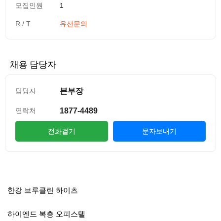
모집인원
1
R / T
유선문의
채용 담당자
본부장
담당자
1877-4489
연락처
전화걸기
문자보내기
컨텐츠 정보
본문
한강 브루클린 하이츠
하이엔드 복층 오피스텔