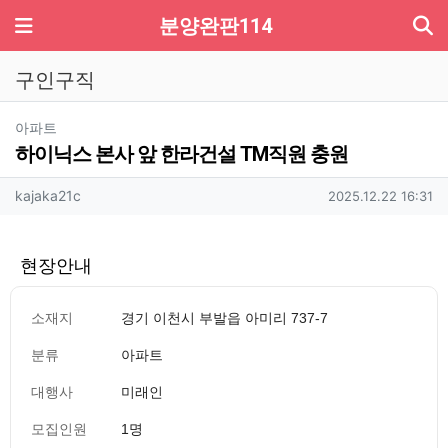
기
메뉴
분양완판114
구인구직
분류
아파트
하이닉스 본사 앞 한라건설 TM직원 충원
작성자 정보
작성
작성일
kajaka21c
2025.12.22 16:31
현장안내
소재지
경기 이천시 부발읍 아미리 737-7
분류
아파트
대행사
미래인
모집인원
1명