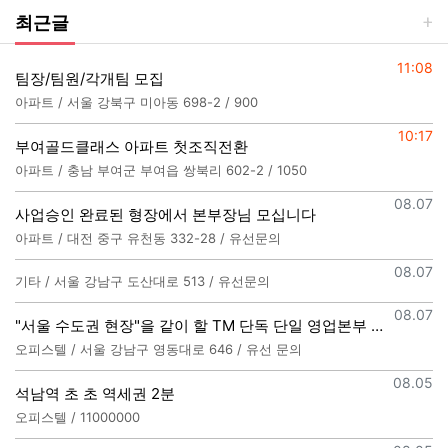
최근글
등록일
11:08
팀장/팀원/각개팀 모집
아파트 / 서울 강북구 미아동 698-2 / 900
등록일
10:17
부여골드클래스 아파트 첫조직전환
아파트 / 충남 부여군 부여읍 쌍북리 602-2 / 1050
등록일
08.07
사업승인 완료된 형장에서 본부장님 모십니다
아파트 / 대전 중구 유천동 332-28 / 유선문의
등록일
08.07
기타 / 서울 강남구 도산대로 513 / 유선문의
등록일
08.07
"서울 수도권 현장"을 같이 할 TM 단독 단일 영업본부 팀 선착순 모집
오피스텔 / 서울 강남구 영동대로 646 / 유선 문의
등록일
08.05
석남역 초 초 역세권 2분
오피스텔 / 11000000