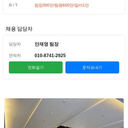
R / T
팀장300만/팀원600만/일비1만
채용 담당자
안재영 팀장
담당자
010-8741-2925
연락처
전화걸기
문자보내기
컨텐츠 정보
본문