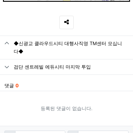
SNS 공유
관련자료
◆신광교 클라우드시티 대행사직영 TM센터 모십니
다◆
검단 센트레빌 에듀시티 마지막 투입
댓글
0
등록된 댓글이 없습니다.
댓글쓰기