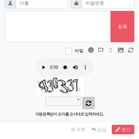
필수
필수
이름
비밀번호
등록
이모티콘
폰트어썸
동영상
이미지
새
비밀
자동등록방지 숫자를 순서대로 입력하세요.
목록
답글
쓰기