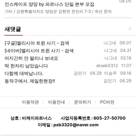
등록일
08.05
인스케이프 양양 by 파르나스 단일 본부 모집
기타 / 강원특별자치도 양양군 강현면 전진리 7-3 / 유선 문의
새댓글
등록자
등록일
[구글]엘리시아 트윈 사기 - 검색
나그네
06.07
등록자
등록일
[네이버]엘리시아 트윈 사기 - 검색
나그네
04.21
등록자
등록일
어지간히 안 팔리나 보네요
나그네
02.16
등록자
등록일
딱 한자리 남았습니다
sksek0312
11.07
등록자
등록일
등록자
등록일
다함께 대박납니다.
김민기
06.29
이승주
09.16
등록자
등록일
동작구에서. 제일한현장!!
김민기
06.29
이용약관
이용안내
문의하기
PC버전
상호 : 비케이파트너스
사업자등록번호 : 605-27-50700
이메일 : psb3320@naver.com