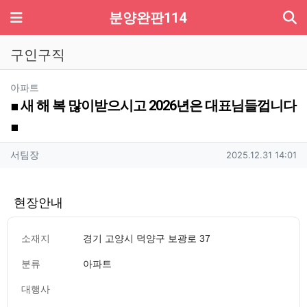
기
메뉴
분양완판114
구인구직
분류
아파트
■ 새 해 복 많이받으시고 2026년은 대표님들껍니다
■
작성자 정보
작성
작성일
서팀장
2025.12.31 14:01
현장안내
소재지
경기 고양시 덕양구 보광로 37
분류
아파트
대행사