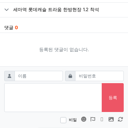
세마역 롯데캐슬 트라움 한방현장 1.2 착석
댓글
0
등록된 댓글이 없습니다.
댓글쓰기
필수
필수
이름
비밀번호
등록
이모티콘
폰트어썸
동영상
이미지
새
비밀