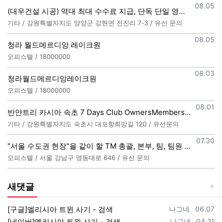
등록일
08.05
(대우건설 시공) 역대 최대 수수료 지급, 단독 단일 영업본부 선착순 모집 (팀,팀원 개별문의 가능)
기타 / 강원특별자치도 양양군 강현면 전진리 7-3 / 유선 문의
등록일
08.05
청라 월드메르디앙 레이크원
오피스텔 / 18000000
등록일
08.03
청라월드메르디앙레이크원
오피스텔 / 18000000
등록일
08.01
반얀트리 카시아 속초 7 Days Club OwnersMembership 분양직원 모집
기타 / 강원특별자치도 속초시 대포항희망길 120 / 유선문의
등록일
07.30
"서울 수도권 현장"을 같이 할 TM 총괄, 본부, 팀, 팀원 모집
오피스텔 / 서울 강남구 영동대로 646 / 유선 문의
새댓글
등록자
등록일
[구글]엘리시아 트윈 사기 - 검색
나그네
06.07
등록자
등록일
[네이버]엘리시아 트윈 사기 - 검색
나그네
04.21