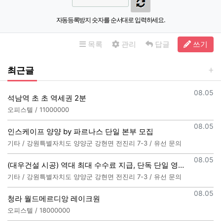
자동등록방지 숫자를 순서대로 입력하세요.
목록
관리
답글
쓰기
최근글
등록일
08.05
석남역 초 초 역세권 2분
오피스텔 / 11000000
등록일
08.05
인스케이프 양양 by 파르나스 단일 본부 모집
기타 / 강원특별자치도 양양군 강현면 전진리 7-3 / 유선 문의
등록일
08.05
(대우건설 시공) 역대 최대 수수료 지급, 단독 단일 영업본부 선착순 모집 (팀,팀원 개별문의 가능)
기타 / 강원특별자치도 양양군 강현면 전진리 7-3 / 유선 문의
등록일
08.05
청라 월드메르디앙 레이크원
오피스텔 / 18000000