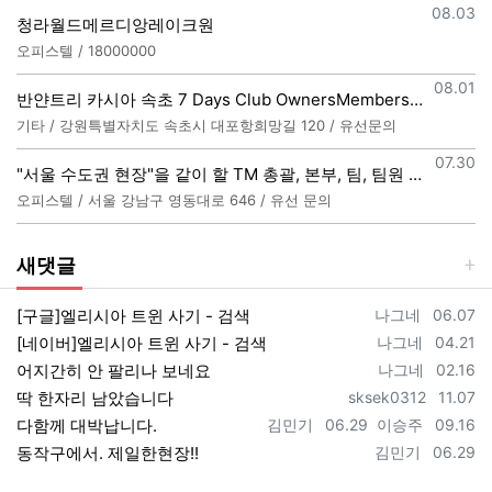
등록일
08.03
청라월드메르디앙레이크원
오피스텔 / 18000000
등록일
08.01
반얀트리 카시아 속초 7 Days Club OwnersMembership 분양직원 모집
기타 / 강원특별자치도 속초시 대포항희망길 120 / 유선문의
등록일
07.30
"서울 수도권 현장"을 같이 할 TM 총괄, 본부, 팀, 팀원 모집
오피스텔 / 서울 강남구 영동대로 646 / 유선 문의
새댓글
등록자
등록일
[구글]엘리시아 트윈 사기 - 검색
나그네
06.07
등록자
등록일
[네이버]엘리시아 트윈 사기 - 검색
나그네
04.21
등록자
등록일
어지간히 안 팔리나 보네요
나그네
02.16
등록자
등록일
딱 한자리 남았습니다
sksek0312
11.07
등록자
등록일
등록자
등록일
다함께 대박납니다.
김민기
06.29
이승주
09.16
등록자
등록일
동작구에서. 제일한현장!!
김민기
06.29