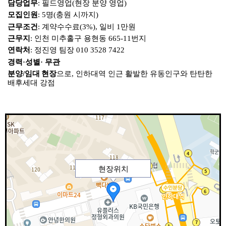
담당업무
필드영업
현장 분양 영업
:
(
)
모집인원
명
충원 시까지
: 5
(
)
근무조건
계약수수료
일비
만원
:
(3%),
1
근무지
인천 미추홀구 용현동
번지
:
665-11
연락처
정진영 팀장
:
010 3528 7422
경력
성별
무관
·
·
분양
임대 현장
으로
인하대역 인근 활발한 유동인구와 탄탄한
/
,
배후세대 강점
현장위치