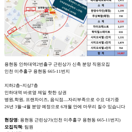
용현동 인하대역
번출구 근린상가 신축 분양 직원모집
2
인천 미추홀구 용현동
번지
665-11
지하
층
지상
층
2
~
7
인하대역 바로옆 제일 핫한 상권
병원
학원
프랜차이즈
음식점
자리부족으로 수요 대기중
,
,
,
....
년
월
월 분양 예정으로
개월 안에 마무리 질수 있습니다
26
3
~4
6
현장명
용현동 근린상가
인천 미추홀구 용현동
번지
:
(
665-11
)
모집직책
팀원
: