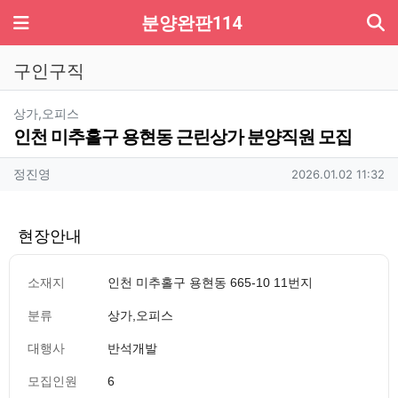
기
메뉴
분양완판114
구인구직
분류
상가,오피스
인천 미추홀구 용현동 근린상가 분양직원 모집
작성자 정보
작성
작성일
정진영
2026.01.02 11:32
현장안내
소재지
인천 미추홀구 용현동 665-10 11번지
분류
상가,오피스
대행사
반석개발
모집인원
6