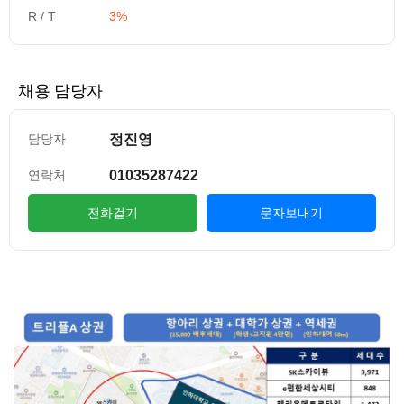
R / T
3%
채용 담당자
정진영
담당자
01035287422
연락처
전화걸기
문자보내기
컨텐츠 정보
본문