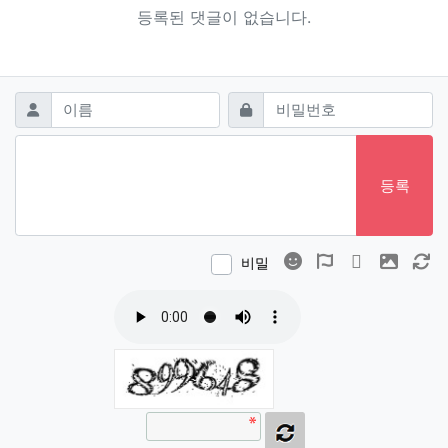
등록된 댓글이 없습니다.
댓글쓰기
필수
필수
이름
비밀번호
등록
이모티콘
폰트어썸
동영상
이미지
새
비밀