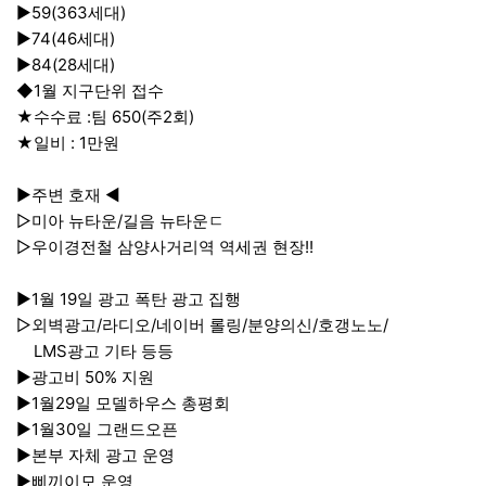
▶59(363세대)
▶74(46세대)
▶84(28세대)
◆1월 지구단위 접수
★수수료 :팀 650(주2회)
★일비 : 1만원
▶주변 호재 ◀
▷미아 뉴타운/길음 뉴타운ㄷ
▷우이경전철 삼양사거리역 역세권 현장!!
▶1월 19일 광고 폭탄 광고 집행
▷외벽광고/라디오/네이버 롤링/분양의신/호갱노노/
LMS광고 기타 등등
▶광고비 50% 지원
▶1월29일 모델하우스 총평회
▶1월30일 그랜드오픈
▶본부 자체 광고 운영
▶삐끼이모 운영