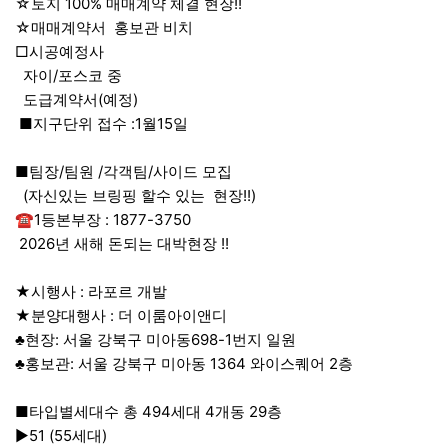
☆토지 100% 매매계약 체결 현장!!
☆매매계약서 홍보관 비치
□시공예정사
자이/포스코 중
도급계약서(예정)
■지구단위 접수 :1월15일
■팀장/팀원 /각객팀/사이드 모집
(자신있는 브링핑 할수 있는 현장!!)
☎1등본부장 : 1877-3750
2026년 새해 돈되는 대박현장 !!
★시행사 : 라포르 개발
★분양대행사 : 더 이룸아이앤디
♣현장: 서울 강북구 미아동698-1번지 일원
♣홍보관: 서울 강북구 미아동 1364 와이스퀘어 2층
■타입별세대수 총 494세대 4개동 29층
▶51 (55세대)