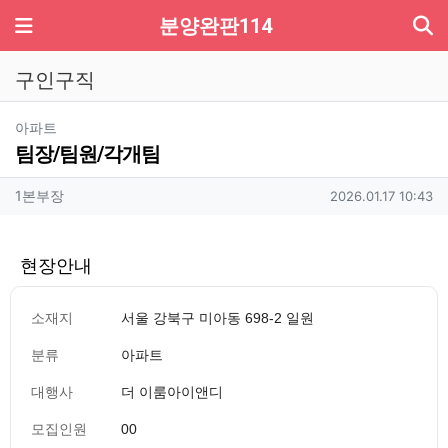
기
메뉴
분양완판114
구인구직
분류
아파트
팀장/팀원/각개팀
작성자 정보
작성
작성일
1본부장
2026.01.17 10:43
현장안내
소재지
서울 강북구 미아동 698-2 일원
분류
아파트
대행사
더 이룸아이앤디
모집인원
00