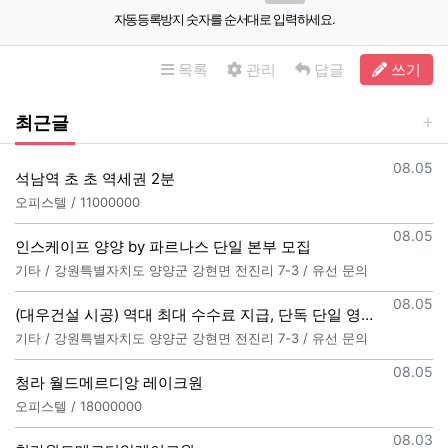
자동등록방지 숫자를 순서대로 입력하세요.
목록
관리
답글
쓰기
최근글
등록일
08.05
석남역 초 초 역세권 2분
오피스텔 / 11000000
등록일
08.05
인스케이프 양양 by 파르나스 단일 본부 모집
기타 / 강원특별자치도 양양군 강현면 전진리 7-3 / 유선 문의
등록일
08.05
(대우건설 시공) 역대 최대 수수료 지급, 단독 단일 영업본부 선착순 모집 (팀,팀원 개별문의 가능)
기타 / 강원특별자치도 양양군 강현면 전진리 7-3 / 유선 문의
등록일
08.05
청라 월드메르디앙 레이크원
오피스텔 / 18000000
등록일
08.03