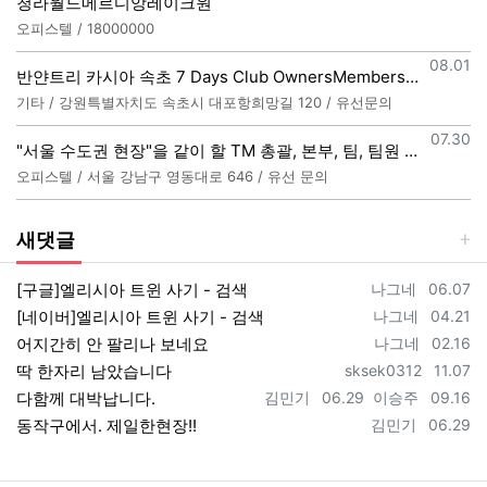
청라월드메르디앙레이크원
오피스텔 / 18000000
등록일
08.01
반얀트리 카시아 속초 7 Days Club OwnersMembership 분양직원 모집
기타 / 강원특별자치도 속초시 대포항희망길 120 / 유선문의
등록일
07.30
"서울 수도권 현장"을 같이 할 TM 총괄, 본부, 팀, 팀원 모집
오피스텔 / 서울 강남구 영동대로 646 / 유선 문의
새댓글
등록자
등록일
[구글]엘리시아 트윈 사기 - 검색
나그네
06.07
등록자
등록일
[네이버]엘리시아 트윈 사기 - 검색
나그네
04.21
등록자
등록일
어지간히 안 팔리나 보네요
나그네
02.16
등록자
등록일
딱 한자리 남았습니다
sksek0312
11.07
등록자
등록일
등록자
등록일
다함께 대박납니다.
김민기
06.29
이승주
09.16
등록자
등록일
동작구에서. 제일한현장!!
김민기
06.29