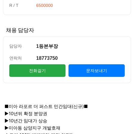
R / T
6500000
채용 담당자
1등본부장
담당자
18773750
연락처
전화걸기
문자보내기
컨텐츠 정보
본문
■미아 라포르 더 퍼스트 민간임대(신규)■
▶10년뒤 확정 분양권
▶10년간 임대가 상승
▶미아동 삼양지구 개발호재