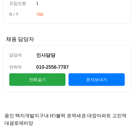
모집인원
1
R / T
780
채용 담당자
인사담당
담당자
010-2556-7787
연락처
전화걸기
문자보내기
컨텐츠 정보
본문
용인 택지개발지구내 H5블럭 초역세권 대장아파트 고진역
대광로제비앙