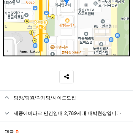
50m
SNS 공유
관련자료
팀장/팀원/각개팀/사이드모집
세종에버파크 민간임대 2,789세대 대박현장입니다
댓글
0