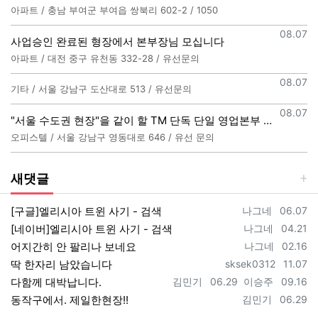
아파트 / 충남 부여군 부여읍 쌍북리 602-2 / 1050
등록일
08.07
사업승인 완료된 형장에서 본부장님 모십니다
아파트 / 대전 중구 유천동 332-28 / 유선문의
등록일
08.07
기타 / 서울 강남구 도산대로 513 / 유선문의
등록일
08.07
"서울 수도권 현장"을 같이 할 TM 단독 단일 영업본부 팀 선착순 모집
오피스텔 / 서울 강남구 영동대로 646 / 유선 문의
새댓글
등록자
등록일
[구글]엘리시아 트윈 사기 - 검색
나그네
06.07
등록자
등록일
[네이버]엘리시아 트윈 사기 - 검색
나그네
04.21
등록자
등록일
어지간히 안 팔리나 보네요
나그네
02.16
등록자
등록일
딱 한자리 남았습니다
sksek0312
11.07
등록자
등록일
등록자
등록일
다함께 대박납니다.
김민기
06.29
이승주
09.16
등록자
등록일
동작구에서. 제일한현장!!
김민기
06.29