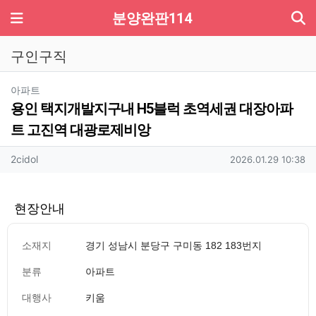
기
메뉴
분양완판114
구인구직
분류
아파트
용인 택지개발지구내 H5블럭 초역세권 대장아파
트 고진역 대광로제비앙
작성자 정보
작성
작성일
2cidol
2026.01.29 10:38
현장안내
소재지
경기 성남시 분당구 구미동 182 183번지
분류
아파트
대행사
키움