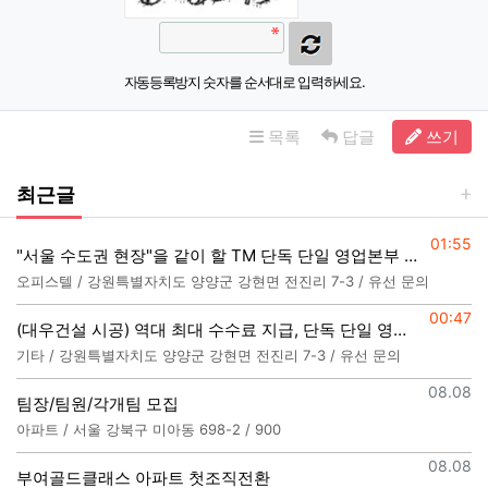
자동등록방지 숫자를 순서대로 입력하세요.
목록
답글
쓰기
최근글
등록일
01:55
"서울 수도권 현장"을 같이 할 TM 단독 단일 영업본부 팀 선착순 모집
오피스텔 / 강원특별자치도 양양군 강현면 전진리 7-3 / 유선 문의
등록일
00:47
(대우건설 시공) 역대 최대 수수료 지급, 단독 단일 영업본부 선착순 모집
기타 / 강원특별자치도 양양군 강현면 전진리 7-3 / 유선 문의
등록일
08.08
팀장/팀원/각개팀 모집
아파트 / 서울 강북구 미아동 698-2 / 900
등록일
08.08
부여골드클래스 아파트 첫조직전환