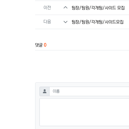
관련자료
이전
팀장/팀원/각개팀/사이드 모집
다음
팀장/팀원/각개팀/사이드모집
댓글
0
댓글쓰기
필수
이름