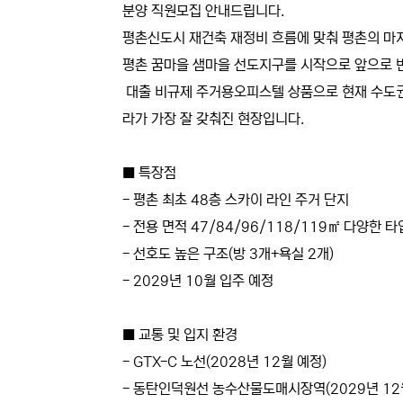
분양 직원모집 안내드립니다.
평촌신도시 재건축 재정비 흐름에 맞춰 평촌의 마
평촌 꿈마을 샘마을 선도지구를 시작으로 앞으로 
대출 비규제 주거용오피스텔 상품으로 현재 수도권
라가 가장 잘 갖춰진 현장입니다.
■ 특장점
- 평촌 최초 48층 스카이 라인 주거 단지
- 전용 면적 47/84/96/118/119㎡ 다양한 타
- 선호도 높은 구조(방 3개+욕실 2개)
- 2029년 10월 입주 예정
■ 교통 및 입지 환경
- GTX-C 노선(2028년 12월 예정)
- 동탄인덕원선 농수산물도매시장역(2029년 12