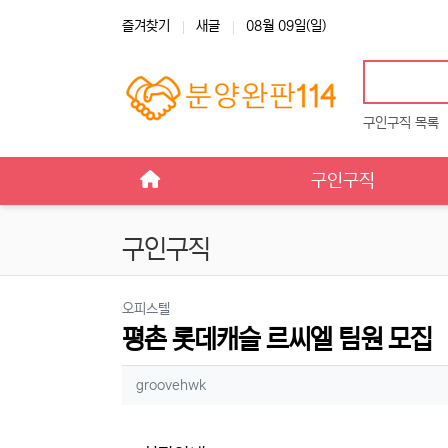
상단 네비
즐겨찾기
새글
08월 09일(일)
구인구직 목록
메인 메뉴
구인구직
구인구직
분류
오피스텔
평촌 롯데캐슬 르씨엘 팀원 모집
작성자 정보
작성
groovehwk