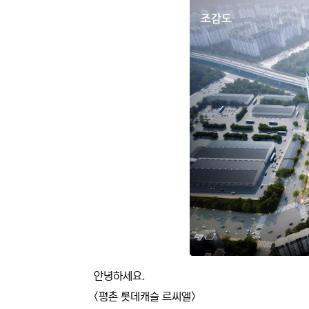
본문
안녕하세요.
<평촌 롯데캐슬 르씨엘>