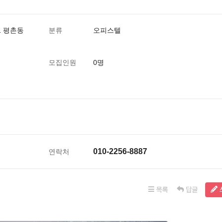
1 평촌동
분류
오피스텔
모집인원
0명
010-2256-8887
연락처
목록
답글