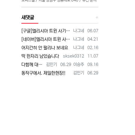
오피스텔 / 서울 강남구 영동대로 646 / 유선 문의
새댓글
등록자
등록일
[구글]엘리시아 트윈 사기 - 검색
나그네
06.07
등록자
등록일
[네이버]엘리시아 트윈 사기 - 검색
나그네
04.21
등록자
등록일
어지간히 안 팔리나 보네요
나그네
02.16
등록자
등록일
딱 한자리 남았습니다
sksek0312
11.07
등록자
등록일
등록자
등록일
다함께 대박납니다.
김민기
06.29
이승주
09.16
등록자
등록일
동작구에서. 제일한현장!!
김민기
06.29