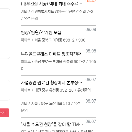
등록일
00:47
(대우건설 시공) 역대 최대 수수료 지급, 단독 단일 영업본부 선착순 모집
기타 / 강원특별자치도 양양군 강현면 전진리 7-3
/ 유선 문의
등록일
08.08
팀장/팀원/각개팀 모집
아파트 / 서울 강북구 미아동 698-2 / 900
등록일
08.08
부여골드클래스 아파트 첫조직전환
아파트 / 충남 부여군 부여읍 쌍북리 602-2 / 105
0
등록일
08.07
사업승인 완료된 형장에서 본부장님 모십니다
아파트 / 대전 중구 유천동 332-28 / 유선문의
등록일
08.07
기타 / 서울 강남구 도산대로 513 / 유선
문의
쓰기
등록일
08.07
"서울 수도권 현장"을 같이 할 TM 단독 단일 영업본부 팀 선착순 모집