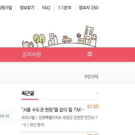
회원가입
정보찾기
FAQ
1:1문의
접속자 250
공지사항
구인구직
최근글
등록일
01:55
"서울 수도권 현장"을 같이 할 TM 단독 단일 영업본부 팀 선착순 모집
 09:45
오피스텔 / 강원특별자치도 양양군 강현면 전진리 7
-3 / 유선 문의