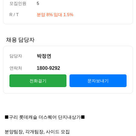
모집인원
5
R / T
분양 8% 임대 1.5%
채용 담당자
박정연
담당자
1800-9292
연락처
전화걸기
문자보내기
컨텐츠 정보
본문
■구리 롯데캐슬 더스퀘어 단지내상가■
분양팀장, 각개팀장, 사이드 모집