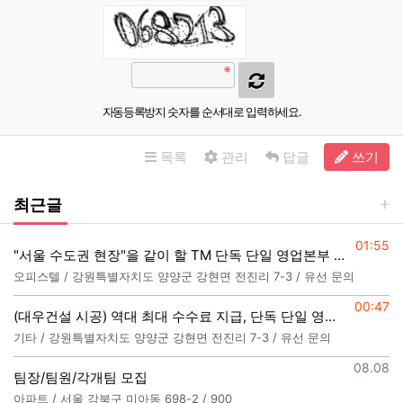
자동등록방지 숫자를 순서대로 입력하세요.
목록
관리
답글
쓰기
최근글
등록일
01:55
"서울 수도권 현장"을 같이 할 TM 단독 단일 영업본부 팀 선착순 모집
오피스텔 / 강원특별자치도 양양군 강현면 전진리 7-3 / 유선 문의
등록일
00:47
(대우건설 시공) 역대 최대 수수료 지급, 단독 단일 영업본부 선착순 모집
기타 / 강원특별자치도 양양군 강현면 전진리 7-3 / 유선 문의
등록일
08.08
팀장/팀원/각개팀 모집
아파트 / 서울 강북구 미아동 698-2 / 900