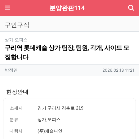
기
메뉴
분양완판114
구인구직
분류
상가,오피스
구리역 롯데캐슬 상가 팀장, 팀원, 각개, 사이드 모
집합니다
작성자 정보
작성
작성일
박정연
2026.02.13 11:21
현장안내
소재지
경기 구리시 경춘로 219
분류
상가,오피스
대행사
(주)캐슬나인