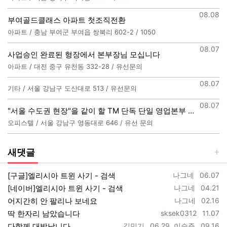
등록일
08.08
부여골드클래스 아파트 첫조직전환
아파트 / 충남 부여군 부여읍 쌍북리 602-2 / 1050
등록일
08.07
사업승인 완료된 형장에서 본부장님 모십니다
아파트 / 대전 중구 유천동 332-28 / 유선문의
등록일
08.07
기타 / 서울 강남구 도산대로 513 / 유선문의
등록일
08.07
"서울 수도권 현장"을 같이 할 TM 단독 단일 영업본부 팀 선착순 모집
오피스텔 / 서울 강남구 영동대로 646 / 유선 문의
새댓글
등록자
등록일
[구글]엘리시아 트윈 사기 - 검색
나그네
06.07
등록자
등록일
[네이버]엘리시아 트윈 사기 - 검색
나그네
04.21
등록자
등록일
어지간히 안 팔리나 보네요
나그네
02.16
등록자
등록일
딱 한자리 남았습니다
sksek0312
11.07
등록자
등록일
등록자
등록일
다함께 대박납니다.
김민기
06.29
이승주
09.16