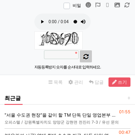
이모티콘
폰트어썸
동영상
이미지
새
비밀
자동등록방지 숫자를 순서대로 입력하세요.
목록
관리
답글
쓰기
최근글
등록일
01:55
"서울 수도권 현장"을 같이 할 TM 단독 단일 영업본부 팀 선착순 모집
오피스텔 / 강원특별자치도 양양군 강현면 전진리 7-3 / 유선 문의
등록일
00:47