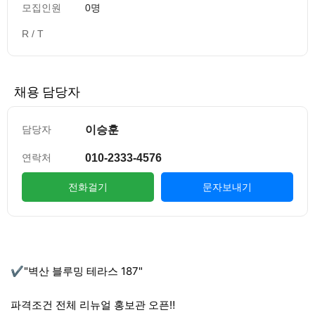
모집인원
0명
R / T
채용 담당자
이승훈
담당자
010-2333-4576
연락처
전화걸기
문자보내기
컨텐츠 정보
본문
✔️"벽산 블루밍 테라스 187"
파격조건 전체 리뉴얼 홍보관 오픈‼️