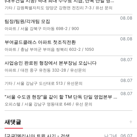
(대우건설 시공) 역대 최대 수수료 지급, 단독 단일 영업본부 선착순 모집
기타 / 강원특별자치도 양양군 강현면 전진리 7-3 / 유선 문의
등록일
08.08
팀장/팀원/각개팀 모집
아파트 / 서울 강북구 미아동 698-2 / 900
등록일
08.08
부여골드클래스 아파트 첫조직전환
아파트 / 충남 부여군 부여읍 쌍북리 602-2 / 1050
등록일
08.07
사업승인 완료된 형장에서 본부장님 모십니다
아파트 / 대전 중구 유천동 332-28 / 유선문의
등록일
08.07
기타 / 서울 강남구 도산대로 513 / 유선문의
등록일
08.07
"서울 수도권 현장"을 같이 할 TM 단독 단일 영업본부 팀 선착순 모집
오피스텔 / 서울 강남구 영동대로 646 / 유선 문의
새댓글
등록자
등록일
[구글]엘리시아 트윈 사기 - 검색
나그네
06.07