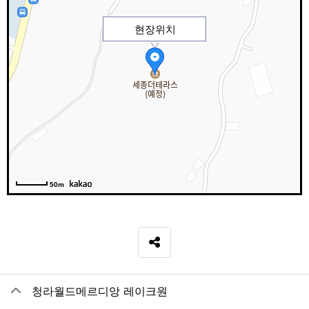
현장위치
50m
SNS 공유
관련자료
청라월드메르디앙 레이크원