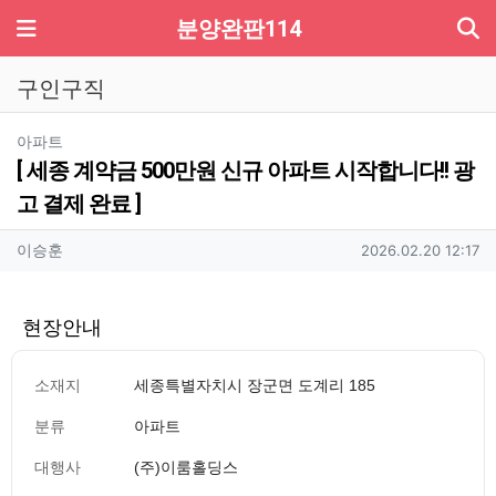
기
메뉴
분양완판114
구인구직
분류
아파트
[ 세종 계약금 500만원 신규 아파트 시작합니다!! 광
고 결제 완료 ]
작성자 정보
작성
작성일
이승훈
2026.02.20 12:17
현장안내
소재지
세종특별자치시 장군면 도계리 185
분류
아파트
대행사
(주)이룸홀딩스