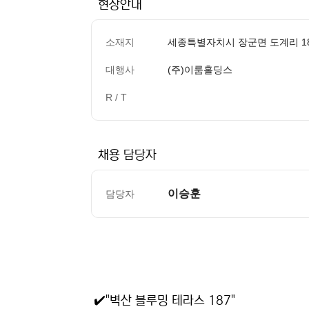
현장안내
소재지
세종특별자치시 장군면 도계리 1
대행사
(주)이룸홀딩스
R / T
채용 담당자
이승훈
담당자
컨텐츠 정보
본문
✔️"벽산 블루밍 테라스 187"