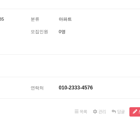
85
분류
아파트
모집인원
0명
010-2333-4576
연락처
목록
관리
답글