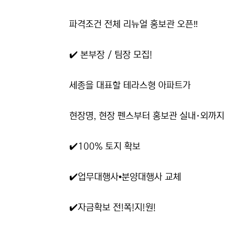
파격조건 전체 리뉴얼 홍보관 오픈‼️
✔️ 본부장 / 팀장 모집!
세종을 대표할 테라스형 아파트가
현장명, 현장 펜스부터 홍보관 실내·외까지 
✔️100% 토지 확보
✔️업무대행사•분양대행사 교체
✔️자금확보 전!폭!지!원!