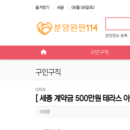
상단 네비
즐겨찾기
새글
08월 08일(토)
분양정보 등록
메인 메뉴
구인구직
구인구직
분류
아파트
[ 세종 계약금 500만원 테라스 
작성자 정보
작성
이승훈