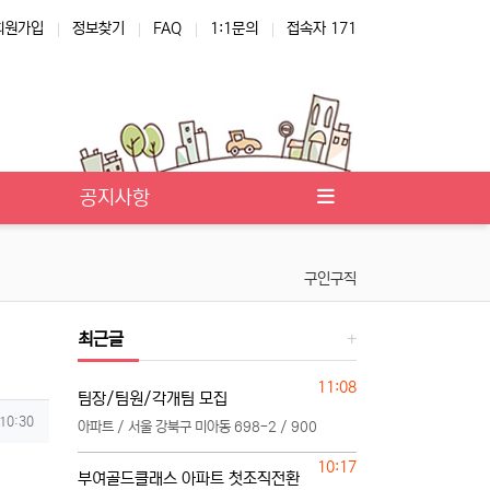
회원가입
정보찾기
FAQ
1:1문의
접속자 171
공지사항
구인구직
최근글
등록일
11:08
팀장/팀원/각개팀 모집
 10:30
아파트 / 서울 강북구 미아동 698-2 / 900
등록일
10:17
부여골드클래스 아파트 첫조직전환