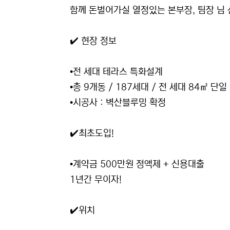
함께 돈벌어가실 열정있는 본부장, 팀장 님
✔️ 현장 정보
•전 세대 테라스 특화설계
•총 9개동 / 187세대 / 전 세대 84㎡ 단일
•시공사 : 벽산블루밍 확정
✔️최초도입!
•계약금 500만원 정액제 + 신용대출
1년간 무이자!
✔️위치