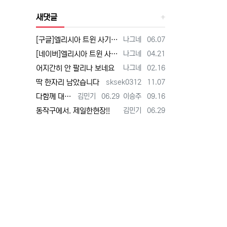
새댓글
등록자
등록일
[구글]엘리시아 트윈 사기 - 검색
나그네
06.07
등록자
등록일
[네이버]엘리시아 트윈 사기 - 검색
나그네
04.21
등록자
등록일
어지간히 안 팔리나 보네요
나그네
02.16
등록자
등록일
딱 한자리 남았습니다
sksek0312
11.07
등록자
등록일
등록자
등록일
다함께 대박납니다.
김민기
06.29
이승주
09.16
등록자
등록일
동작구에서. 제일한현장!!
김민기
06.29