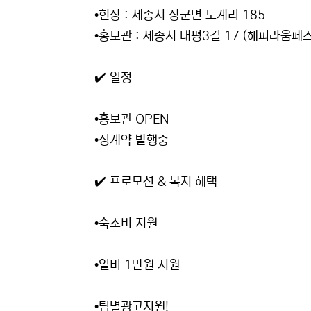
•현장 : 세종시 장군면 도계리 185
•홍보관 : 세종시 대평3길 17 (해피라움페스
✔️ 일정
•홍보관 OPEN
•정계약 발행중
✔️ 프로모션 & 복지 혜택
•숙소비 지원
•일비 1만원 지원
•팀별광고지원!