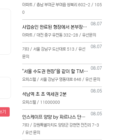
아파트 / 충남 부여군 부여읍 쌍북리 602-2 / 105
0
등록일
08.07
사업승인 완료된 형장에서 본부장님 모십니다
아파트 / 대전 중구 유천동 332-28 / 유선문의
등록일
08.07
기타 / 서울 강남구 도산대로 513 / 유선
문의
등록일
08.07
"서울 수도권 현장"을 같이 할 TM 단독 단일 영업본부 팀 선착순 모집
오피스텔 / 서울 강남구 영동대로 646 / 유선 문의
등록일
08.05
석남역 초 초 역세권 2분
오피스텔 / 11000000
쓰기
등록일
08.05
인스케이프 양양 by 파르나스 단일 본부 모집
기타 / 강원특별자치도 양양군 강현면 전진리 7-3
/ 유선 문의