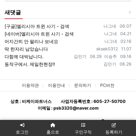
새댓글
등록자
등록일
[구글]엘리시아 트윈 사기 - 검색
나그네
06.07
등록자
등록일
[네이버]엘리시아 트윈 사기 - 검색
나그네
04.21
등록자
등록일
어지간히 안 팔리나 보네요
나그네
02.16
등록자
등록일
딱 한자리 남았습니다
sksek0312
11.07
등록자
등록일
등록자
등록일
다함께 대박납니다.
김민기
06.29
이승주
09.16
등록자
등록일
동작구에서. 제일한현장!!
김민기
06.29
이용약관
이용안내
문의하기
PC버전
상호 : 비케이파트너스
사업자등록번호 : 605-27-50700
이메일 : psb3320@naver.com
분양완판114 - 분양상담사 구인구직ㅣ상가114
All rights
reserved.
로그인
홈으로
구인구직
등록하기