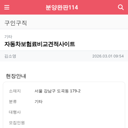
기
메뉴
분양완판114
구인구직
분류
기타
자동차보험료비교견적사이트
작성자 정보
작성
작성일
김소영
2026.03.01 09:54
현장안내
소재지
서울 강남구 도곡동 179-2
분류
기타
대행사
모집인원