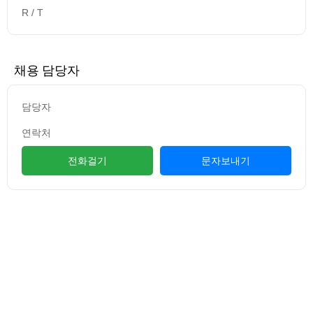
R / T
채용 담당자
담당자
연락처
전화걸기
문자보내기
컨텐츠 정보
본문