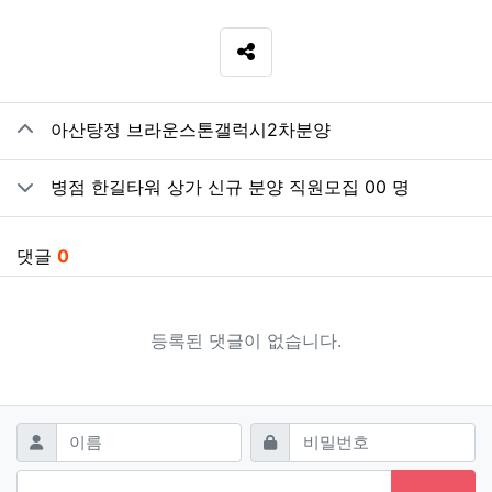
SNS 공유
관련자료
아산탕정 브라운스톤갤럭시2차분양
병점 한길타워 상가 신규 분양 직원모집 00 명
댓글
0
등록된 댓글이 없습니다.
댓글쓰기
필수
필수
이름
비밀번호