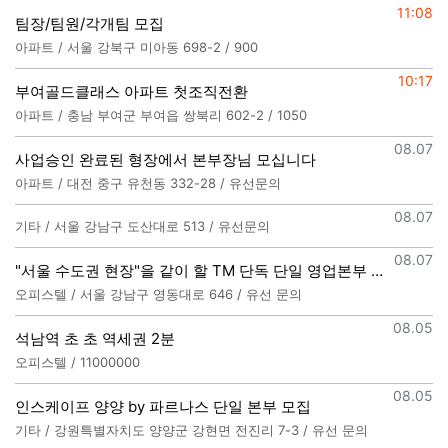
등록일
11:08
팀장/팀원/각개팀 모집
아파트 / 서울 강북구 미아동 698-2 / 900
등록일
10:17
부여골드클래스 아파트 첫조직전환
아파트 / 충남 부여군 부여읍 쌍북리 602-2 / 1050
등록일
08.07
사업승인 완료된 형장에서 본부장님 모십니다
아파트 / 대전 중구 유천동 332-28 / 유선문의
등록일
08.07
기타 / 서울 강남구 도산대로 513 / 유선문의
등록일
08.07
"서울 수도권 현장"을 같이 할 TM 단독 단일 영업본부 팀 선착순 모집
오피스텔 / 서울 강남구 영동대로 646 / 유선 문의
등록일
08.05
석남역 초 초 역세권 2분
오피스텔 / 11000000
등록일
08.05
인스케이프 양양 by 파르나스 단일 본부 모집
기타 / 강원특별자치도 양양군 강현면 전진리 7-3 / 유선 문의