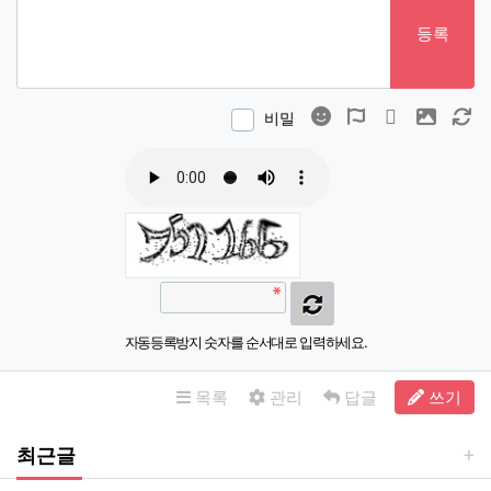
등록
이모티콘
폰트어썸
동영상
이미지
새
비밀
자동등록방지 숫자를 순서대로 입력하세요.
목록
관리
답글
쓰기
최근글