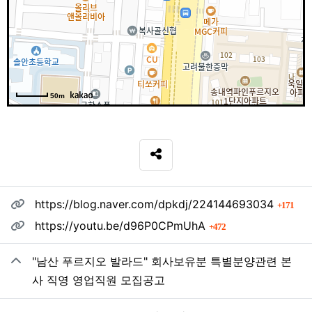
50m
SNS 공유
관련자료
회 
https://blog.naver.com/dpkdj/224144693034
171
회 연결
https://youtu.be/d96P0CPmUhA
472
"남산 푸르지오 발라드" 회사보유분 특별분양관련 본
사 직영 영업직원 모집공고