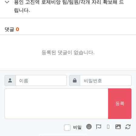
용인 고진역 로제비앙 팀/팀원/각개 자리 확보해 드
립니다.
댓글
0
등록된 댓글이 없습니다.
댓글쓰기
필수
필수
이름
비밀번호
등록
이모티콘
폰트어썸
동영상
이미지
새
비밀