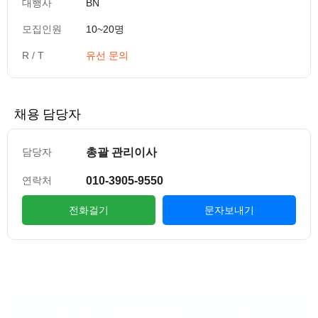
대행사
BN
모집인원
10~20명
R / T
유선 문의
채용 담당자
총괄 관리이사
담당자
010-3905-9550
연락처
전화걸기
문자보내기
컨텐츠 정보
본문