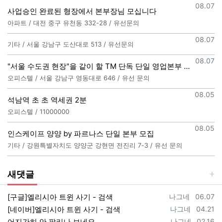
등록일
08.07
사업승인 완료된 형장에서 본부장님 모십니다
아파트 / 대전 중구 유천동 332-28 / 유선문의
등록일
08.07
기타 / 서울 강남구 도산대로 513 / 유선문의
등록일
08.07
"서울 수도권 현장"을 같이 할 TM 단독 단일 영업본부 팀 선착순 모집
오피스텔 / 서울 강남구 영동대로 646 / 유선 문의
등록일
08.05
석남역 초 초 역세권 2분
오피스텔 / 11000000
등록일
08.05
인스케이프 양양 by 파르나스 단일 본부 모집
기타 / 강원특별자치도 양양군 강현면 전진리 7-3 / 유선 문의
새댓글
등록자
등록일
[구글]엘리시아 트윈 사기 - 검색
나그네
06.07
등록자
등록일
[네이버]엘리시아 트윈 사기 - 검색
나그네
04.21
등록자
등록일
어지간히 안 팔리나 보네요
나그네
02.16