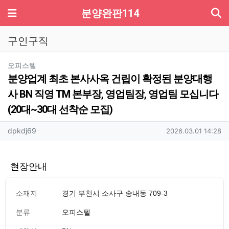
기
메뉴
분양완판114
구인구직
분류
오피스텔
분양업계 최초 본사사옥 건립이 확정된 분양대행
사 BN 직영 TM 본부장, 영업팀장, 영업팀 모십니다
(20대~30대 선착순 모집)
작성자 정보
작성
작성일
dpkdj69
2026.03.01 14:28
현장안내
소재지
경기 부천시 소사구 송내동 709-3
분류
오피스텔