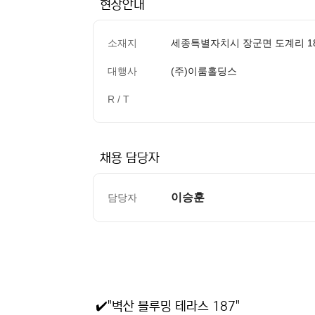
현장안내
소재지
세종특별자치시 장군면 도계리 1
대행사
(주)이룸홀딩스
R / T
채용 담당자
이승훈
담당자
컨텐츠 정보
본문
✔️"벽산 블루밍 테라스 187"