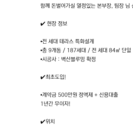
함께 돈벌어가실 열정있는 본부장, 팀장 님
✔️ 현장 정보
•전 세대 테라스 특화설계
•총 9개동 / 187세대 / 전 세대 84㎡ 단일
•시공사 : 벽산블루밍 확정
✔️최초도입!
•계약금 500만원 정액제 + 신용대출
1년간 무이자!
✔️위치