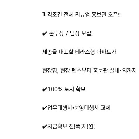
파격조건 전체 리뉴얼 홍보관 오픈‼️
✔️ 본부장 / 팀장 모집!
세종을 대표할 테라스형 아파트가
현장명, 현장 펜스부터 홍보관 실내·외까지 
✔️100% 토지 확보
✔️업무대행사•분양대행사 교체
✔️자금확보 전!폭!지!원!