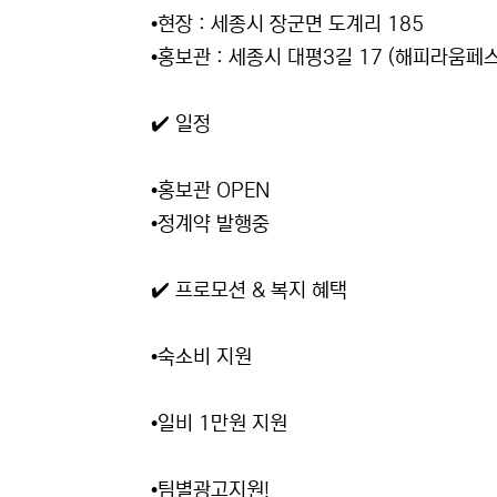
•현장 : 세종시 장군면 도계리 185
•홍보관 : 세종시 대평3길 17 (해피라움페스
✔️ 일정
•홍보관 OPEN
•정계약 발행중
✔️ 프로모션 & 복지 혜택
•숙소비 지원
•일비 1만원 지원
•팀별광고지원!