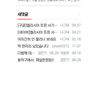
오피스텔 / 서울 강남구 영동대로 646 / 유선 문의
새댓글
등록자
등록일
[구글]엘리시아 트윈 사기 - 검색
나그네
06.07
등록자
등록일
[네이버]엘리시아 트윈 사기 - 검색
나그네
04.21
등록자
등록일
어지간히 안 팔리나 보네요
나그네
02.16
등록자
등록일
딱 한자리 남았습니다
sksek0312
11.07
등록자
등록일
등록자
등록일
다함께 대박납니다.
김민기
06.29
이승주
09.16
등록자
등록일
동작구에서. 제일한현장!!
김민기
06.29