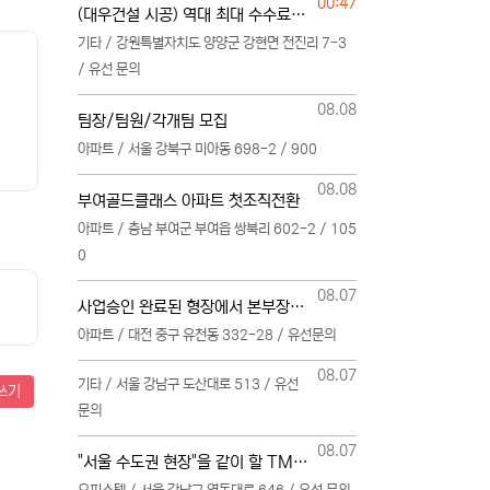
등록일
00:47
(대우건설 시공) 역대 최대 수수료 지급, 단독 단일 영업본부 선착순 모집
기타 / 강원특별자치도 양양군 강현면 전진리 7-3
/ 유선 문의
등록일
08.08
팀장/팀원/각개팀 모집
아파트 / 서울 강북구 미아동 698-2 / 900
등록일
08.08
부여골드클래스 아파트 첫조직전환
아파트 / 충남 부여군 부여읍 쌍북리 602-2 / 105
0
등록일
08.07
사업승인 완료된 형장에서 본부장님 모십니다
아파트 / 대전 중구 유천동 332-28 / 유선문의
등록일
08.07
기타 / 서울 강남구 도산대로 513 / 유선
쓰기
문의
등록일
08.07
"서울 수도권 현장"을 같이 할 TM 단독 단일 영업본부 팀 선착순 모집