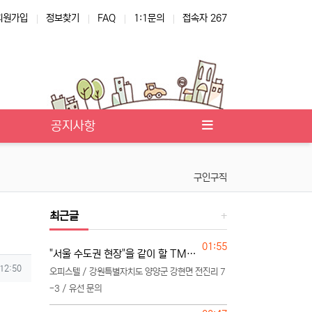
회원가입
정보찾기
FAQ
1:1문의
접속자 267
공지사항
구인구직
최근글
등록일
01:55
"서울 수도권 현장"을 같이 할 TM 단독 단일 영업본부 팀 선착순 모집
 12:50
오피스텔 / 강원특별자치도 양양군 강현면 전진리 7
-3 / 유선 문의