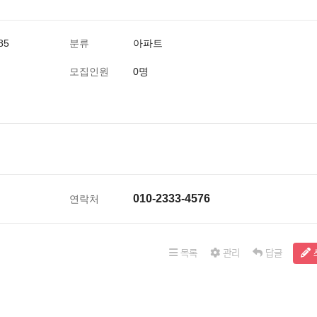
85
분류
아파트
모집인원
0명
010-2333-4576
연락처
목록
관리
답글