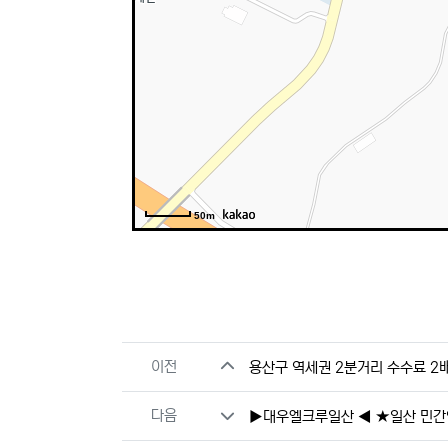
50m
관련자료
이전
용산구 역세권 2분거리 수수료 2
다음
▶대우엘크루일산 ◀ ★일산 민간