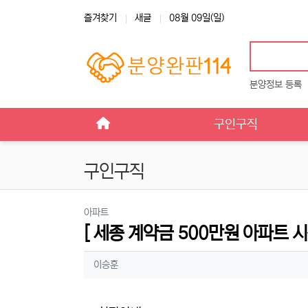
상단 네비
즐겨찾기
새글
08월 09일(일)
분양정보 등록
메인 메뉴
구인구직
구인구직
분류
아파트
[ 세종 계약금 500만원 아파트 
작성자 정보
작성
이승훈