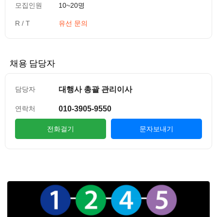
모집인원
10~20명
R / T
유선 문의
채용 담당자
대행사 총괄 관리이사
담당자
010-3905-9550
연락처
전화걸기
문자보내기
컨텐츠 정보
본문