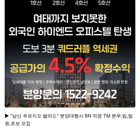
▶ "남산 푸르지오 발라드" 분양대행사 BN 직영 TM 본부,팀,팀
원,초보 모집