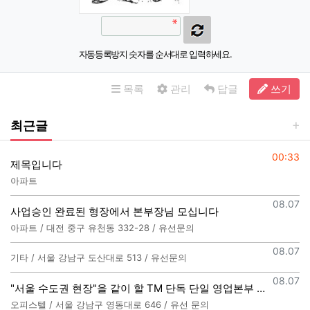
자동등록방지 숫자를 순서대로 입력하세요.
목록
관리
답글
쓰기
최근글
등록일
00:33
제목입니다
아파트
등록일
08.07
사업승인 완료된 형장에서 본부장님 모십니다
아파트 / 대전 중구 유천동 332-28 / 유선문의
등록일
08.07
기타 / 서울 강남구 도산대로 513 / 유선문의
등록일
08.07
"서울 수도권 현장"을 같이 할 TM 단독 단일 영업본부 팀 선착순 모집
오피스텔 / 서울 강남구 영동대로 646 / 유선 문의