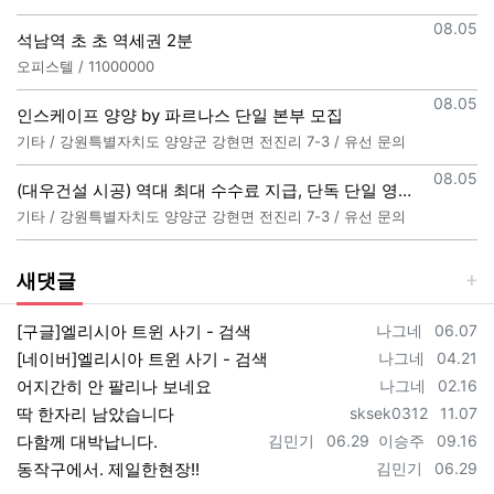
등록일
08.05
석남역 초 초 역세권 2분
오피스텔 / 11000000
등록일
08.05
인스케이프 양양 by 파르나스 단일 본부 모집
기타 / 강원특별자치도 양양군 강현면 전진리 7-3 / 유선 문의
등록일
08.05
(대우건설 시공) 역대 최대 수수료 지급, 단독 단일 영업본부 선착순 모집 (팀,팀원 개별문의 가능)
기타 / 강원특별자치도 양양군 강현면 전진리 7-3 / 유선 문의
새댓글
등록자
등록일
[구글]엘리시아 트윈 사기 - 검색
나그네
06.07
등록자
등록일
[네이버]엘리시아 트윈 사기 - 검색
나그네
04.21
등록자
등록일
어지간히 안 팔리나 보네요
나그네
02.16
등록자
등록일
딱 한자리 남았습니다
sksek0312
11.07
등록자
등록일
등록자
등록일
다함께 대박납니다.
김민기
06.29
이승주
09.16
등록자
등록일
동작구에서. 제일한현장!!
김민기
06.29