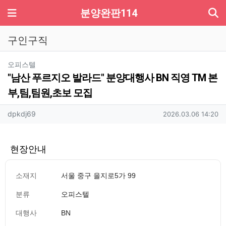
기
메뉴
분양완판114
구인구직
분류
오피스텔
"남산 푸르지오 발라드" 분양대행사 BN 직영 TM 본
부,팀,팀원,초보 모집
작성자 정보
작성
작성일
dpkdj69
2026.03.06 14:20
현장안내
소재지
서울 중구 을지로5가 99
분류
오피스텔
대행사
BN