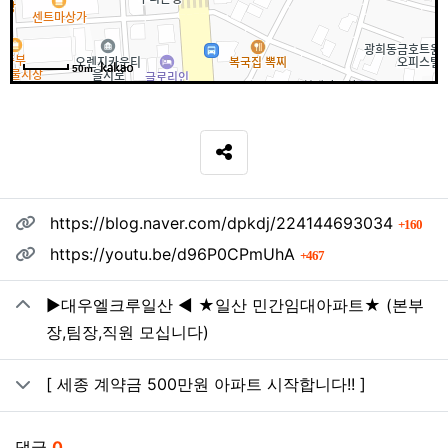
50m
SNS 공유
관련자료
회 
https://blog.naver.com/dpkdj/224144693034
160
회 연결
https://youtu.be/d96P0CPmUhA
467
▶대우엘크루일산 ◀ ★일산 민간임대아파트★ (본부
장,팀장,직원 모십니다)
[ 세종 계약금 500만원 아파트 시작합니다!! ]
댓글
0