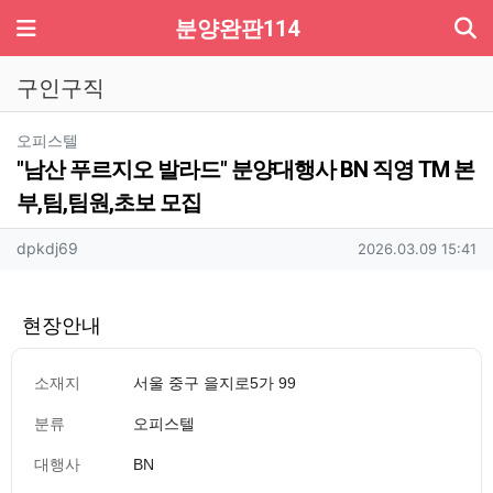
기
메뉴
분양완판114
구인구직
분류
오피스텔
"남산 푸르지오 발라드" 분양대행사 BN 직영 TM 본
부,팀,팀원,초보 모집
작성자 정보
작성
작성일
dpkdj69
2026.03.09 15:41
현장안내
소재지
서울 중구 을지로5가 99
분류
오피스텔
대행사
BN