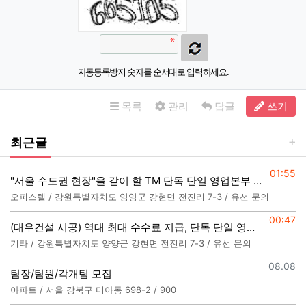
자동등록방지 숫자를 순서대로 입력하세요.
목록
관리
답글
쓰기
최근글
등록일
01:55
"서울 수도권 현장"을 같이 할 TM 단독 단일 영업본부 팀 선착순 모집
오피스텔 / 강원특별자치도 양양군 강현면 전진리 7-3 / 유선 문의
등록일
00:47
(대우건설 시공) 역대 최대 수수료 지급, 단독 단일 영업본부 선착순 모집
기타 / 강원특별자치도 양양군 강현면 전진리 7-3 / 유선 문의
등록일
08.08
팀장/팀원/각개팀 모집
아파트 / 서울 강북구 미아동 698-2 / 900