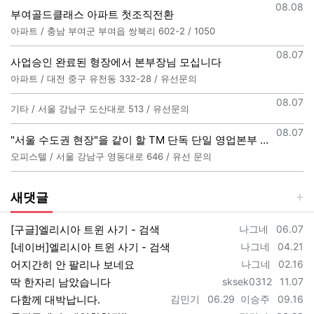
등록일
08.08
부여골드클래스 아파트 첫조직전환
아파트 / 충남 부여군 부여읍 쌍북리 602-2 / 1050
등록일
08.07
사업승인 완료된 형장에서 본부장님 모십니다
아파트 / 대전 중구 유천동 332-28 / 유선문의
등록일
08.07
기타 / 서울 강남구 도산대로 513 / 유선문의
등록일
08.07
"서울 수도권 현장"을 같이 할 TM 단독 단일 영업본부 팀 선착순 모집
오피스텔 / 서울 강남구 영동대로 646 / 유선 문의
새댓글
등록자
등록일
[구글]엘리시아 트윈 사기 - 검색
나그네
06.07
등록자
등록일
[네이버]엘리시아 트윈 사기 - 검색
나그네
04.21
등록자
등록일
어지간히 안 팔리나 보네요
나그네
02.16
등록자
등록일
딱 한자리 남았습니다
sksek0312
11.07
등록자
등록일
등록자
등록일
다함께 대박납니다.
김민기
06.29
이승주
09.16