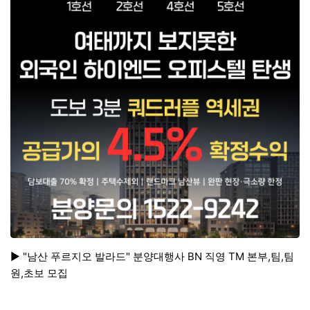
▶ "남산 푸르지오 발라드" 분양대행사 BN 직영 TM 본부,팀,팀
원,초보 모집