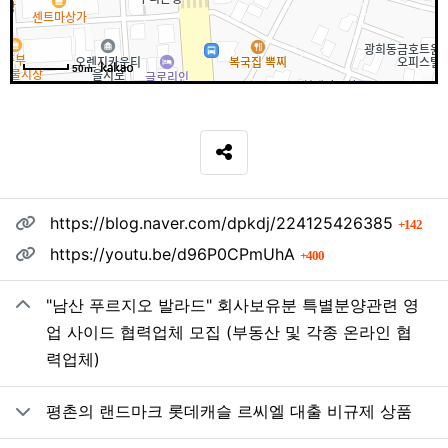
50m
SNS 공유
관련자료
회 
https://blog.naver.com/dpkdj/224125426385
142
회 연결
https://youtu.be/d96P0CPmUhA
400
"남산 푸르지오 발라드" 회사보유분 특별분양관련 영
업 사이드 협력업체 모집 (부동산 및 각종 온라인 협
력업체)
평촌의 랜드마크 롯데캐슬 르씨엘 대출 비규제 상품