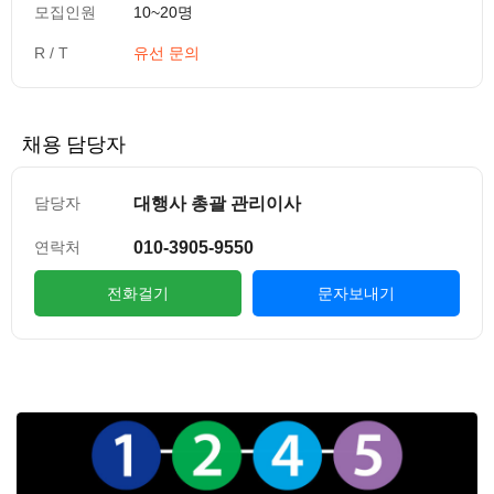
모집인원
10~20명
R / T
유선 문의
채용 담당자
대행사 총괄 관리이사
담당자
010-3905-9550
연락처
전화걸기
문자보내기
컨텐츠 정보
본문