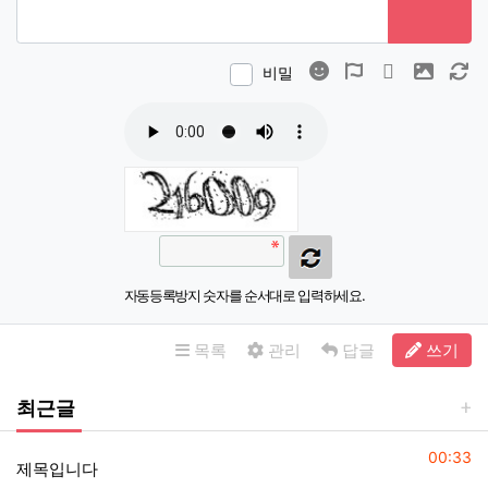
이모티콘
폰트어썸
동영상
이미지
새
비밀
자동등록방지 숫자를 순서대로 입력하세요.
목록
관리
답글
쓰기
최근글
등록일
00:33
제목입니다