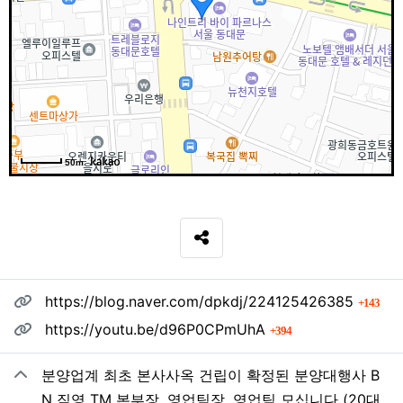
50m
SNS 공유
관련자료
회 
https://blog.naver.com/dpkdj/224125426385
143
회 연결
https://youtu.be/d96P0CPmUhA
394
분양업계 최초 본사사옥 건립이 확정된 분양대행사 B
N 직영 TM 본부장, 영업팀장, 영업팀 모십니다 (20대