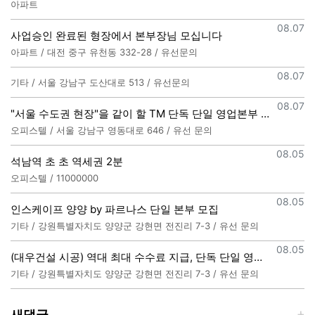
아파트
등록일
08.07
사업승인 완료된 형장에서 본부장님 모십니다
아파트 / 대전 중구 유천동 332-28 / 유선문의
등록일
08.07
기타 / 서울 강남구 도산대로 513 / 유선문의
등록일
08.07
"서울 수도권 현장"을 같이 할 TM 단독 단일 영업본부 팀 선착순 모집
오피스텔 / 서울 강남구 영동대로 646 / 유선 문의
등록일
08.05
석남역 초 초 역세권 2분
오피스텔 / 11000000
등록일
08.05
인스케이프 양양 by 파르나스 단일 본부 모집
기타 / 강원특별자치도 양양군 강현면 전진리 7-3 / 유선 문의
등록일
08.05
(대우건설 시공) 역대 최대 수수료 지급, 단독 단일 영업본부 선착순 모집 (팀,팀원 개별문의 가능)
기타 / 강원특별자치도 양양군 강현면 전진리 7-3 / 유선 문의
새댓글