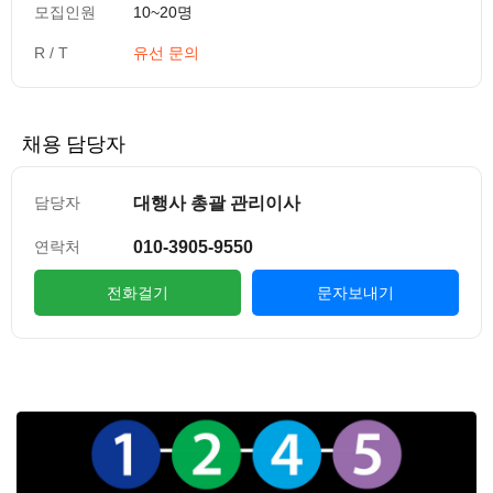
모집인원
10~20명
R / T
유선 문의
채용 담당자
대행사 총괄 관리이사
담당자
010-3905-9550
연락처
전화걸기
문자보내기
컨텐츠 정보
본문