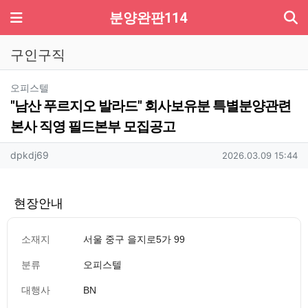
기
메뉴
분양완판114
구인구직
분류
오피스텔
"남산 푸르지오 발라드" 회사보유분 특별분양관련
본사 직영 필드본부 모집공고
작성자 정보
작성
작성일
dpkdj69
2026.03.09 15:44
현장안내
소재지
서울 중구 을지로5가 99
분류
오피스텔
대행사
BN