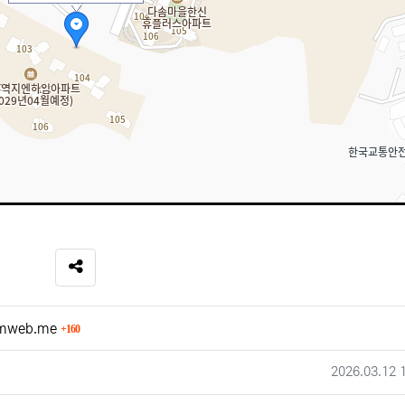
SNS 공유
회 연결
.imweb.me
160
작성일
2026.03.12 