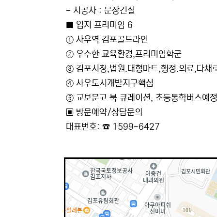
- 시공사 : 문장건설
■ 입지 프리미엄 6
① 사우역 김포골드라인
② 우수한 교육환경,프리미엄학군
③ 김포시청,법원.대형마트,행정.의료,다채
④ 사우도시개발지구핵심
⑤ 교보문고 북 큐레이션, 초등통학버스예
▣ 방문예약/상담문의
대표번호: ☎ 1599-6427