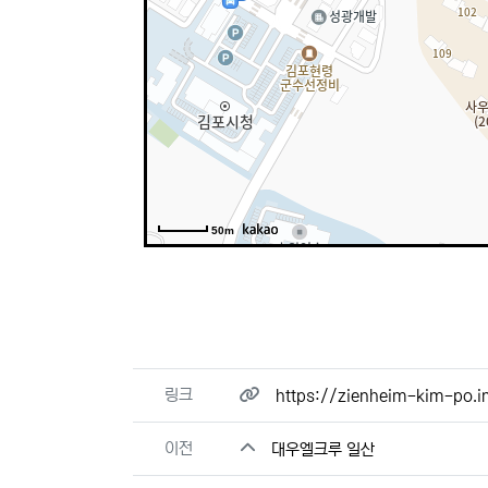
50m
관련자료
링크
https://zienheim-kim-po
이전
대우엘크루 일산