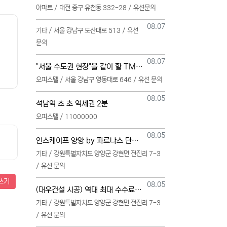
아파트 / 대전 중구 유천동 332-28 / 유선문의
등록일
08.07
기타 / 서울 강남구 도산대로 513 / 유선
문의
등록일
08.07
"서울 수도권 현장"을 같이 할 TM 단독 단일 영업본부 팀 선착순 모집
오피스텔 / 서울 강남구 영동대로 646 / 유선 문의
등록일
08.05
석남역 초 초 역세권 2분
오피스텔 / 11000000
등록일
08.05
인스케이프 양양 by 파르나스 단일 본부 모집
기타 / 강원특별자치도 양양군 강현면 전진리 7-3
/ 유선 문의
쓰기
등록일
08.05
(대우건설 시공) 역대 최대 수수료 지급, 단독 단일 영업본부 선착순 모집 (팀,팀원 개별문의 가능)
기타 / 강원특별자치도 양양군 강현면 전진리 7-3
/ 유선 문의