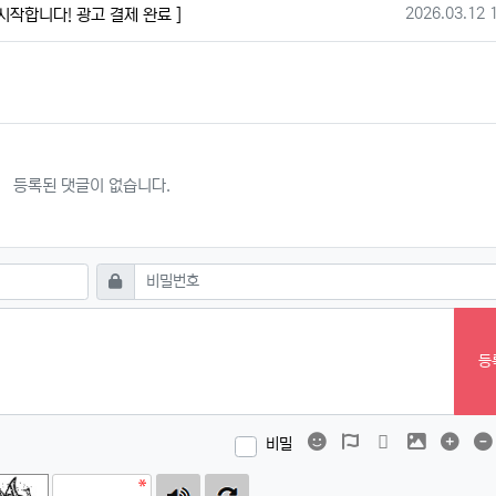
작성일
2026.03.12 
시작합니다! 광고 결제 완료 ]
등록된 댓글이 없습니다.
필수
비밀번호
등
이모티콘
폰트어썸
동영상
이미지
댓글
비밀