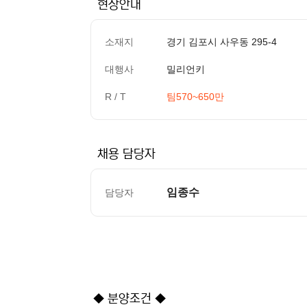
현장안내
소재지
경기 김포시 사우동 295-4
대행사
밀리언키
R / T
팀570~650만
채용 담당자
임종수
담당자
컨텐츠 정보
본문
◆ 분양조건 ◆