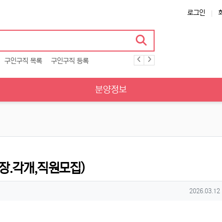
로그인
구인구직 목록
구인구직 등록
분양정보
장.각개,직원모집)
작성일
2026.03.12