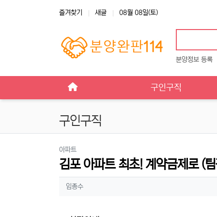
상단 네비
즐겨찾기
새글
08월 08일(토)
분양정보 등록
메인 메뉴
구인구직
구인구직
분류
아파트
김포 아파트 최초! 계약금제로 (팀
작성자 정보
작성
임종수