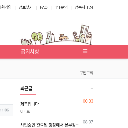
회원가입
정보찾기
FAQ
1:1문의
접속자 124
공지사항
구인구직
최근글
등록일
00:33
제목입니다
 11:06
아파트
등록일
08.07
사업승인 완료된 형장에서 본부장님 모십니다