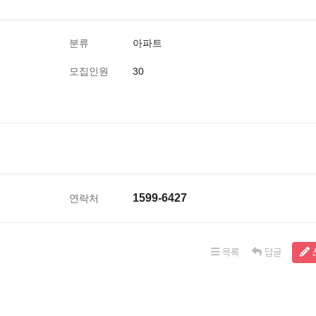
분류
아파트
모집인원
30
1599-6427
연락처
목록
답글