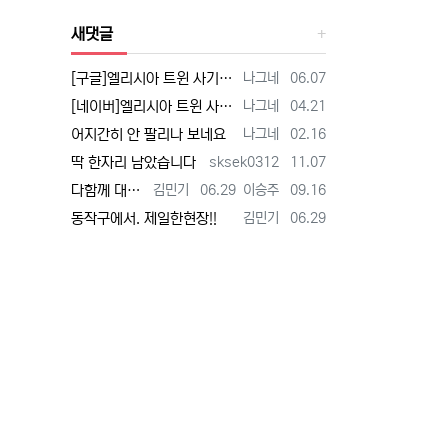
새댓글
등록자
등록일
[구글]엘리시아 트윈 사기 - 검색
나그네
06.07
등록자
등록일
[네이버]엘리시아 트윈 사기 - 검색
나그네
04.21
등록자
등록일
어지간히 안 팔리나 보네요
나그네
02.16
등록자
등록일
딱 한자리 남았습니다
sksek0312
11.07
등록자
등록일
등록자
등록일
다함께 대박납니다.
김민기
06.29
이승주
09.16
등록자
등록일
동작구에서. 제일한현장!!
김민기
06.29