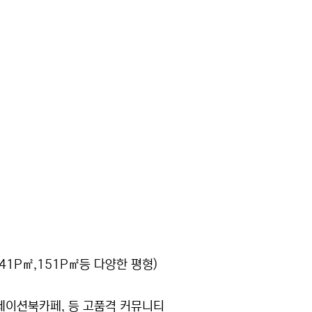
,141P㎡,151P㎡등 다양한 평형)
큐레이션북카페, 등 고품격 커뮤니티