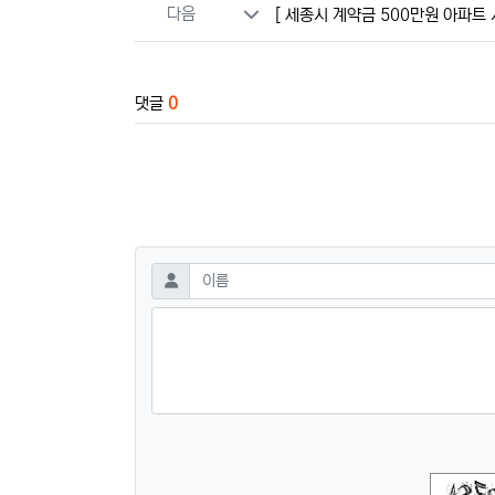
다음
[ 세종시 계약금 500만원 아파트 
댓글
0
댓글쓰기
필수
이름
숫자음성듣기
새로고침