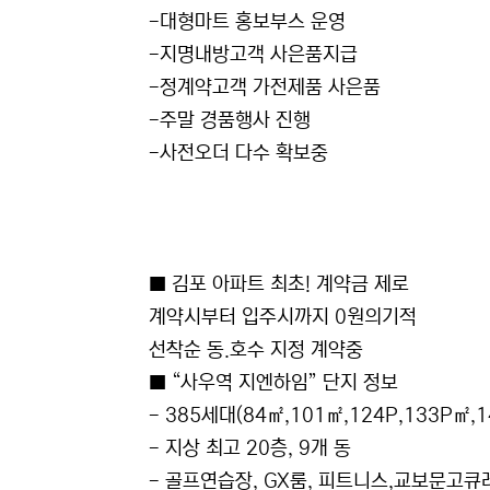
-대형마트 홍보부스 운영
-지명내방고객 사은품지급
-정계약고객 가전제품 사은품
-주말 경품행사 진행
-사전오더 다수 확보중
■ 김포 아파트 최초! 계약금 제로
계약시부터 입주시까지 0원의기적
선착순 동.호수 지정 계약중
■ “사우역 지엔하임” 단지 정보
- 385세대(84㎡,101㎡,124P,133P㎡
- 지상 최고 20층, 9개 동
- 골프연습장, GX룸, 피트니스,교보문고