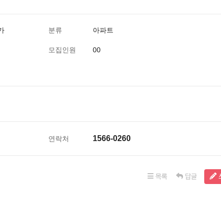
가
분류
아파트
모집인원
00
1566-0260
연락처
목록
답글