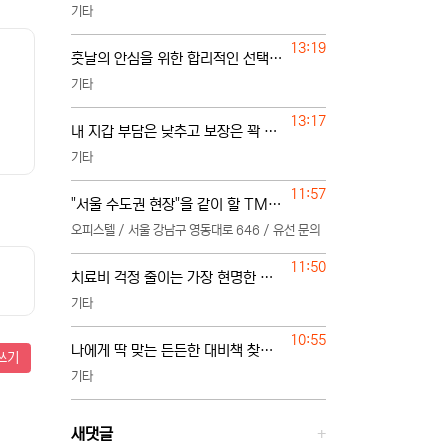
기타
등록일
13:19
훗날의 안심을 위한 합리적인 선택 요령
기타
등록일
13:17
내 지갑 부담은 낮추고 보장은 꽉 채우려면
기타
등록일
11:57
"서울 수도권 현장"을 같이 할 TM 단독 단일 영업본부 팀 선착순 모집
오피스텔 / 서울 강남구 영동대로 646 / 유선 문의
등록일
11:50
치료비 걱정 줄이는 가장 현명한 준비
기타
등록일
10:55
나에게 딱 맞는 든든한 대비책 찾는 법
쓰기
기타
새댓글