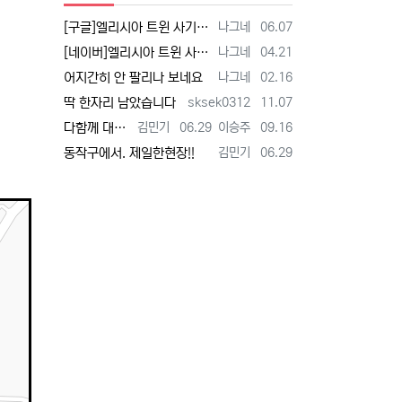
등록자
등록일
[구글]엘리시아 트윈 사기 - 검색
나그네
06.07
등록자
등록일
[네이버]엘리시아 트윈 사기 - 검색
나그네
04.21
등록자
등록일
어지간히 안 팔리나 보네요
나그네
02.16
등록자
등록일
딱 한자리 남았습니다
sksek0312
11.07
등록자
등록일
등록자
등록일
다함께 대박납니다.
김민기
06.29
이승주
09.16
등록자
등록일
동작구에서. 제일한현장!!
김민기
06.29