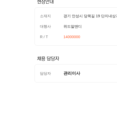
현장안내
소재지
경기 안성시 당목길 19 단지내상
대행사
위드알앤디
R / T
14000000
채용 담당자
관리이사
담당자
컨텐츠 정보
본문