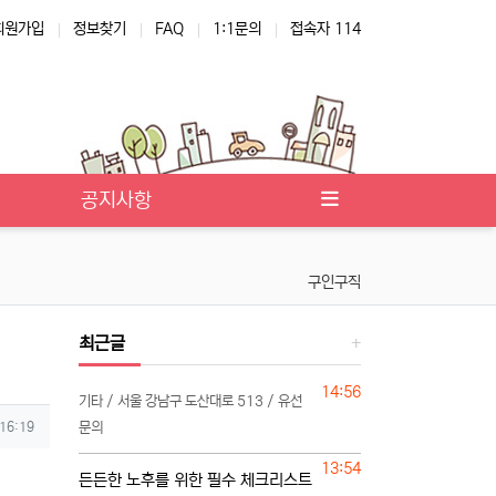
회원가입
정보찾기
FAQ
1:1문의
접속자 114
공지사항
구인구직
최근글
등록일
14:56
기타 / 서울 강남구 도산대로 513 / 유선
 16:19
문의
등록일
13:54
든든한 노후를 위한 필수 체크리스트