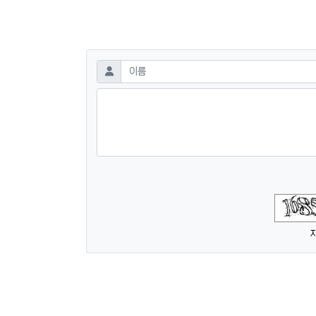
댓글쓰기
필수
이름
숫자음성듣기
새로고침