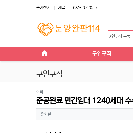
상단 네비
즐겨찾기
새글
08월 07일(금)
구인구직 목록
메인 메뉴
구인구직
구인구직
분류
아파트
준공완료 민간임대 1240세대 수
작성자 정보
작성
유현철