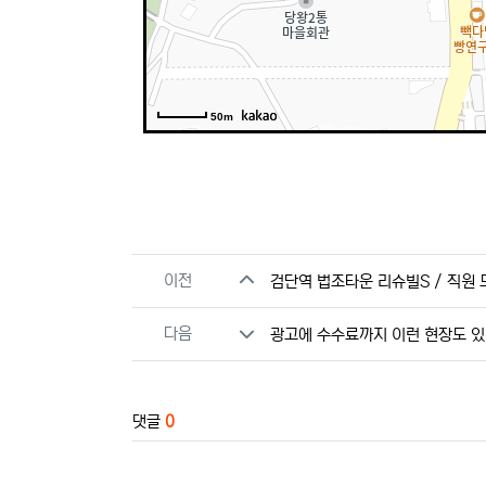
50m
관련자료
이전
검단역 법조타운 리슈빌S / 직원
다음
광고에 수수료까지 이런 현장도 있네
댓글
0