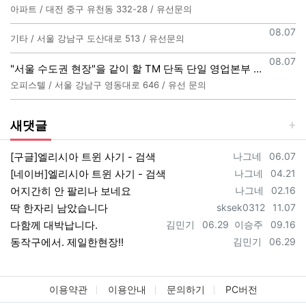
아파트 / 대전 중구 유천동 332-28 / 유선문의
등록일
08.07
기타 / 서울 강남구 도산대로 513 / 유선문의
등록일
08.07
"서울 수도권 현장"을 같이 할 TM 단독 단일 영업본부 팀 선착순 모집
오피스텔 / 서울 강남구 영동대로 646 / 유선 문의
새댓글
등록자
등록일
[구글]엘리시아 트윈 사기 - 검색
나그네
06.07
등록자
등록일
[네이버]엘리시아 트윈 사기 - 검색
나그네
04.21
등록자
등록일
어지간히 안 팔리나 보네요
나그네
02.16
등록자
등록일
딱 한자리 남았습니다
sksek0312
11.07
등록자
등록일
등록자
등록일
다함께 대박납니다.
김민기
06.29
이승주
09.16
등록자
등록일
동작구에서. 제일한현장!!
김민기
06.29
이용약관
이용안내
문의하기
PC버전