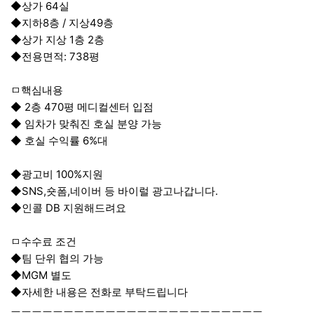
◆상가 64실
◆지하8층 / 지상49층
◆상가 지상 1층 2층
◆전용면적: 738평
ㅁ핵심내용
◆ 2층 470평 메디컬센터 입점
◆ 임차가 맞춰진 호실 분양 가능
◆ 호실 수익률 6%대
◆광고비 100%지원
◆SNS,숏폼,네이버 등 바이럴 광고나갑니다.
◆인콜 DB 지원해드려요
ㅁ수수료 조건
◆팀 단위 협의 가능
◆MGM 별도
◆자세한 내용은 전화로 부탁드립니다
ㅡㅡㅡㅡㅡㅡㅡㅡㅡㅡㅡㅡㅡㅡㅡㅡㅡㅡㅡㅡㅡㅡㅡㅡ