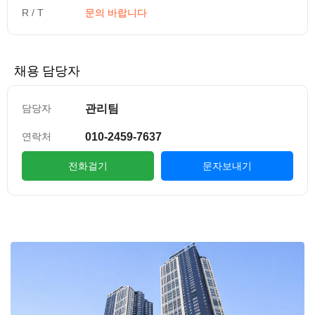
R / T
문의 바랍니다
채용 담당자
관리팀
담당자
010-2459-7637
연락처
전화걸기
문자보내기
컨텐츠 정보
본문