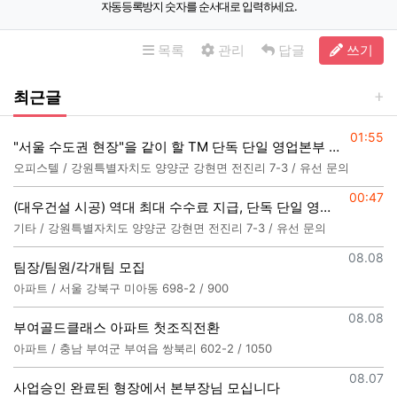
자동등록방지 숫자를 순서대로 입력하세요.
목록
관리
답글
쓰기
최근글
등록일
01:55
"서울 수도권 현장"을 같이 할 TM 단독 단일 영업본부 팀 선착순 모집
오피스텔 / 강원특별자치도 양양군 강현면 전진리 7-3 / 유선 문의
등록일
00:47
(대우건설 시공) 역대 최대 수수료 지급, 단독 단일 영업본부 선착순 모집
기타 / 강원특별자치도 양양군 강현면 전진리 7-3 / 유선 문의
등록일
08.08
팀장/팀원/각개팀 모집
아파트 / 서울 강북구 미아동 698-2 / 900
등록일
08.08
부여골드클래스 아파트 첫조직전환
아파트 / 충남 부여군 부여읍 쌍북리 602-2 / 1050
등록일
08.07
사업승인 완료된 형장에서 본부장님 모십니다