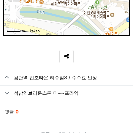
50m
SNS 공유
관련자료
검단역 법조타운 리슈빌S / 수수료 인상
석남역브라운스톤 더~~프라임
댓글
0