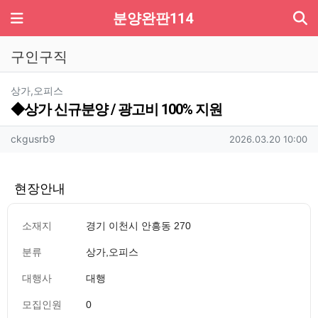
기
메뉴
분양완판114
구인구직
분류
상가,오피스
◆상가 신규분양 / 광고비 100% 지원
작성자 정보
작성
작성일
ckgusrb9
2026.03.20 10:00
현장안내
소재지
경기 이천시 안흥동 270
분류
상가,오피스
대행사
대행
모집인원
0