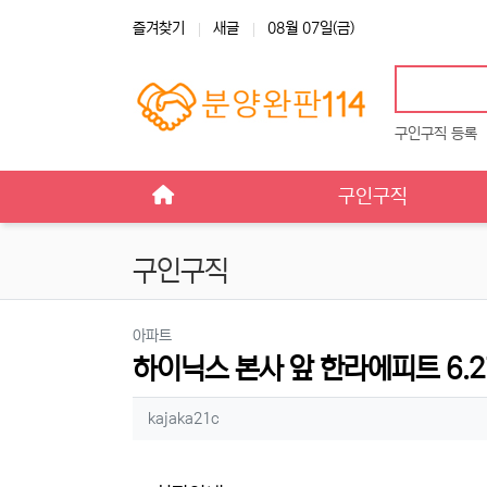
상단 네비
즐겨찾기
새글
08월 07일(금)
구인구직 등록
메인 메뉴
구인구직
구인구직
분류
아파트
하이닉스 본사 앞 한라에피트 6.
작성자 정보
작성
kajaka21c