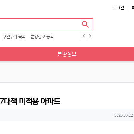
로그인
구인구직 목록
분양정보 등록
분양정보
27대책 미적용 아파트
작성일
2026.03.22