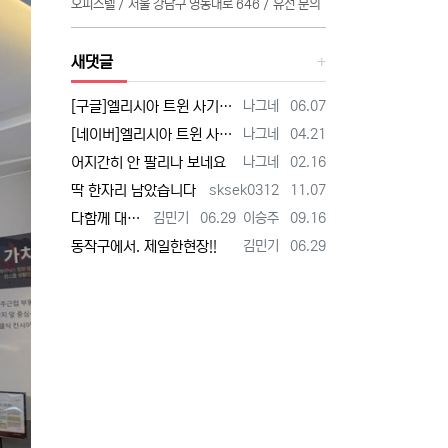
오피스텔 / 서울 강남구 영동대로 646 / 유선 문의
새댓글
등록자
등록일
[구글]엘리시아 트윈 사기 - 검색
나그네
06.07
등록자
등록일
[네이버]엘리시아 트윈 사기 - 검색
나그네
04.21
등록자
등록일
어지간히 안 팔리나 보네요
나그네
02.16
등록자
등록일
딱 한자리 남았습니다
sksek0312
11.07
등록자
등록일
등록자
등록일
다함께 대박납니다.
김민기
06.29
이승주
09.16
등록자
등록일
동작구에서. 제일한현장!!
김민기
06.29