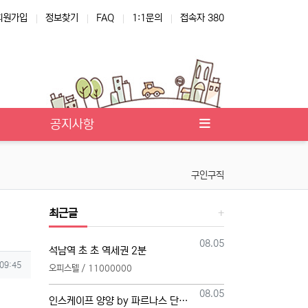
회원가입
정보찾기
FAQ
1:1문의
접속자 380
공지사항
구인구직
최근글
등록일
08.05
석남역 초 초 역세권 2분
 09:45
오피스텔 / 11000000
등록일
08.05
인스케이프 양양 by 파르나스 단일 본부 모집