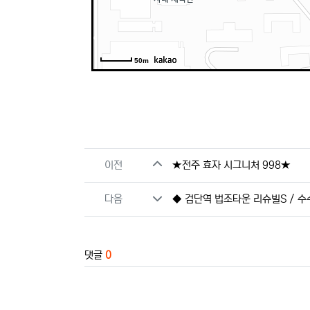
50m
관련자료
이전
★전주 효자 시그니처 998★
다음
◆ 검단역 법조타운 리슈빌S / 수
댓글
0