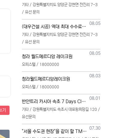
기타 / 강원특별자치도 양양군 강현면 전진리 7-3
/ 유선 문의
등록일
08.05
(대우건설 시공) 역대 최대 수수료 지급, 단독 단일 영업본부 선착순 모집 (팀,팀원 개별문의 가능)
기타 / 강원특별자치도 양양군 강현면 전진리 7-3
/ 유선 문의
등록일
08.05
청라 월드메르디앙 레이크원
오피스텔 / 18000000
등록일
08.03
청라월드메르디앙레이크원
오피스텔 / 18000000
등록일
08.01
반얀트리 카시아 속초 7 Days Club OwnersMembership 분양직원 모집
기타 / 강원특별자치도 속초시 대포항희망길 120 /
쓰기
유선문의
등록일
07.30
"서울 수도권 현장"을 같이 할 TM 총괄, 본부, 팀, 팀원 모집