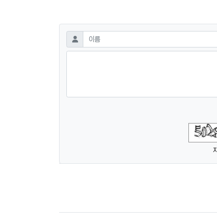
댓글쓰기
필수
이름
숫자음성듣기
새로고침