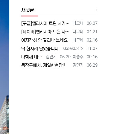
새댓글
등록자
등록일
[구글]엘리시아 트윈 사기 - 검색
나그네
06.07
등록자
등록일
[네이버]엘리시아 트윈 사기 - 검색
나그네
04.21
등록자
등록일
어지간히 안 팔리나 보네요
나그네
02.16
등록자
등록일
딱 한자리 남았습니다
sksek0312
11.07
등록자
등록일
등록자
등록일
다함께 대박납니다.
김민기
06.29
이승주
09.16
등록자
등록일
동작구에서. 제일한현장!!
김민기
06.29