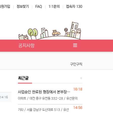
회원가입
정보찾기
FAQ
1:1문의
접속자 130
공지사항
구인구직
최근글
등록일
16:18
사업승인 완료된 형장에서 본부장님 모십니다
 14:16
아파트 / 대전 중구 유천동 332-28 / 유선문의
등록일
14:56
기타 / 서울 강남구 도산대로 513 / 유선