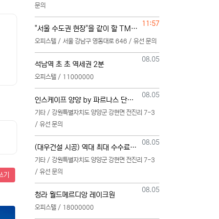
문의
등록일
11:57
"서울 수도권 현장"을 같이 할 TM 단독 단일 영업본부 팀 선착순 모집
오피스텔 / 서울 강남구 영동대로 646 / 유선 문의
등록일
08.05
석남역 초 초 역세권 2분
오피스텔 / 11000000
등록일
08.05
인스케이프 양양 by 파르나스 단일 본부 모집
기타 / 강원특별자치도 양양군 강현면 전진리 7-3
/ 유선 문의
등록일
08.05
(대우건설 시공) 역대 최대 수수료 지급, 단독 단일 영업본부 선착순 모집 (팀,팀원 개별문의 가능)
기타 / 강원특별자치도 양양군 강현면 전진리 7-3
/ 유선 문의
쓰기
등록일
08.05
청라 월드메르디앙 레이크원
오피스텔 / 18000000