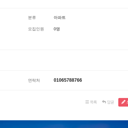
분류
아파트
모집인원
0명
01065788766
연락처
목록
답글