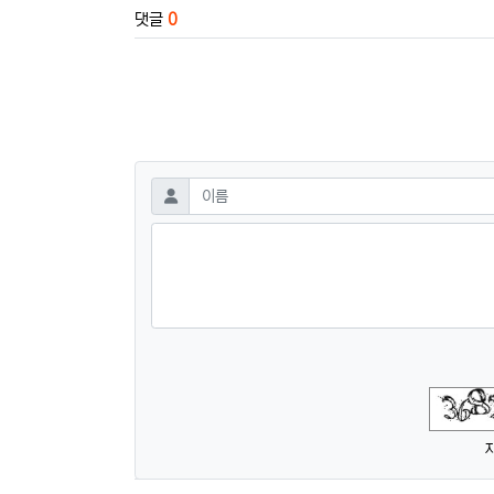
댓글
0
댓글쓰기
필수
이름
숫자음성듣기
새로고침