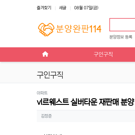
상단 네비
즐겨찾기
새글
08월 07일(금)
분양정보 등록
메인 메뉴
구인구직
구인구직
분류
아파트
vl르웨스트 실버타운 재판매 분양 
작성자 정보
작성
김창준