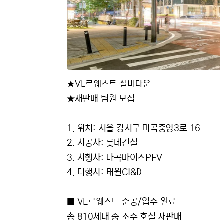
★VL르웨스트 실버타운
★재판매 팀원 모집
1. 위치: 서울 강서구 마곡중앙3로 16
2. 시공사: 롯데건설
3. 시행사: 마곡마이스PFV
4. 대행사: 태원CI&D
■ VL르웨스트 준공/입주 완료
총 810세대 중 소수 호실 재판매