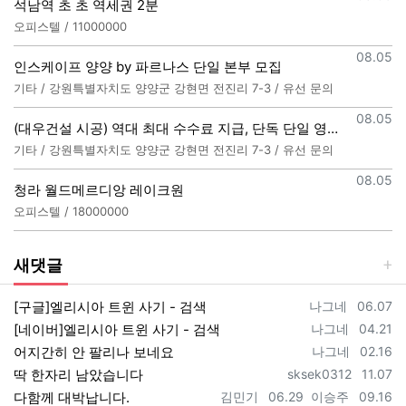
석남역 초 초 역세권 2분
오피스텔 / 11000000
등록일
08.05
인스케이프 양양 by 파르나스 단일 본부 모집
기타 / 강원특별자치도 양양군 강현면 전진리 7-3 / 유선 문의
등록일
08.05
(대우건설 시공) 역대 최대 수수료 지급, 단독 단일 영업본부 선착순 모집 (팀,팀원 개별문의 가능)
기타 / 강원특별자치도 양양군 강현면 전진리 7-3 / 유선 문의
등록일
08.05
청라 월드메르디앙 레이크원
오피스텔 / 18000000
새댓글
등록자
등록일
[구글]엘리시아 트윈 사기 - 검색
나그네
06.07
등록자
등록일
[네이버]엘리시아 트윈 사기 - 검색
나그네
04.21
등록자
등록일
어지간히 안 팔리나 보네요
나그네
02.16
등록자
등록일
딱 한자리 남았습니다
sksek0312
11.07
등록자
등록일
등록자
등록일
다함께 대박납니다.
김민기
06.29
이승주
09.16