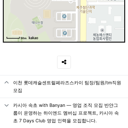
50m
SNS 공유
관련자료
이천 롯데캐슬센트럴페라즈스카이 팀장/팀원/tm직원
모집
카시아 속초 with Banyan — 영업 조직 모집 반얀그
룹이 운영하는 하이엔드 멤버십 프로젝트, 카시아 속
초 7 Days Club 영업 인력을 모집합니다.