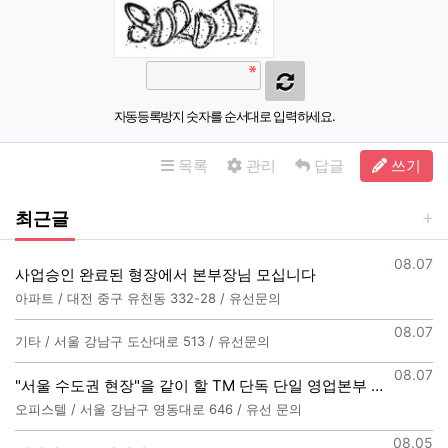
자동등록방지 숫자를 순서대로 입력하세요.
목록
관리
답글
쓰기
최근글
등록일
08.07
사업승인 완료된 형장에서 본부장님 모십니다
아파트 / 대전 중구 유천동 332-28 / 유선문의
등록일
08.07
기타 / 서울 강남구 도산대로 513 / 유선문의
등록일
08.07
"서울 수도권 현장"을 같이 할 TM 단독 단일 영업본부 팀 선착순 모집
오피스텔 / 서울 강남구 영동대로 646 / 유선 문의
등록일
08.05