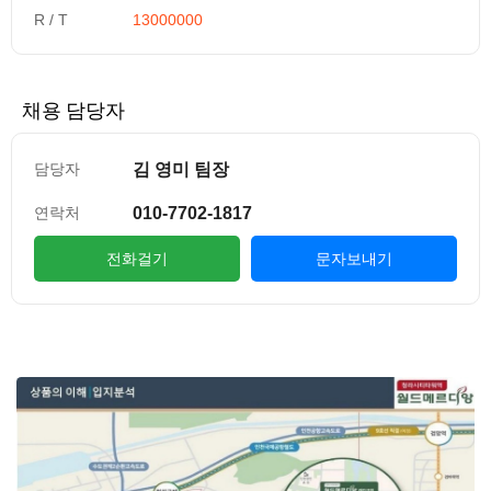
R / T
13000000
채용 담당자
김 영미 팀장
담당자
010-7702-1817
연락처
전화걸기
문자보내기
컨텐츠 정보
본문