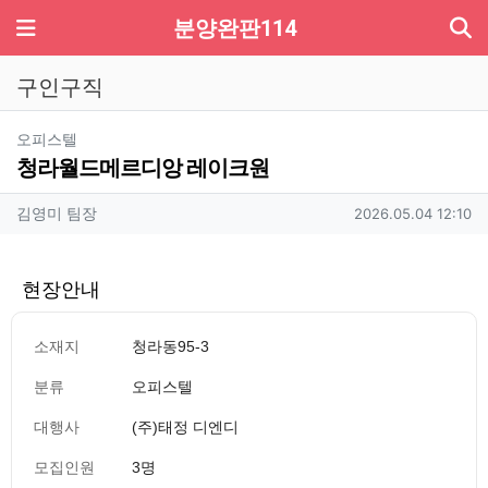
기
메뉴
분양완판114
구인구직
분류
오피스텔
청라월드메르디앙 레이크원
작성자 정보
작성
작성일
김영미 팀장
2026.05.04 12:10
현장안내
소재지
청라동95-3
분류
오피스텔
대행사
(주)태정 디엔디
모집인원
3명