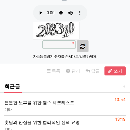
자동등록방지 숫자를 순서대로 입력하세요.
목록
관리
답글
쓰기
최근글
등록일
13:54
든든한 노후를 위한 필수 체크리스트
기타
등록일
13:19
훗날의 안심을 위한 합리적인 선택 요령
기타