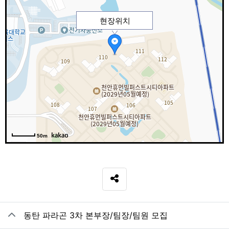
현장위치
50m
SNS 공유
관련자료
동탄 파라곤 3차 본부장/팀장/팀원 모집