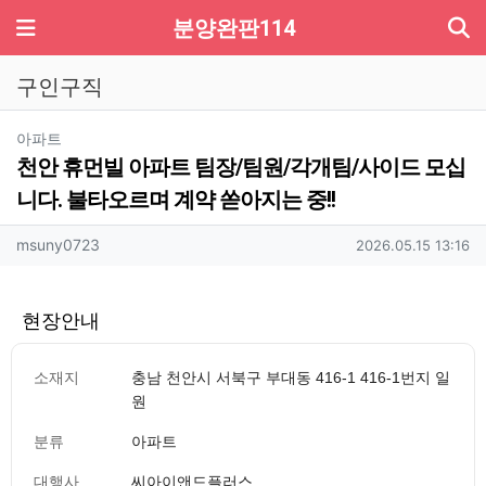
기
메뉴
분양완판114
구인구직
분류
아파트
천안 휴먼빌 아파트 팀장/팀원/각개팀/사이드 모십
니다. 불타오르며 계약 쏟아지는 중!!
작성자 정보
작성
작성일
msuny0723
2026.05.15 13:16
현장안내
소재지
충남 천안시 서북구 부대동 416-1 416-1번지 일
원
분류
아파트
대행사
씨아이앤드플러스