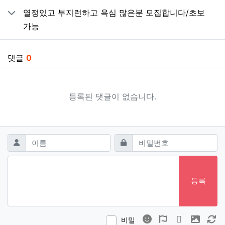
열정있고 부지런하고 욕심 많은분 모집합니다/초보
가능
댓글
0
등록된 댓글이 없습니다.
댓글쓰기
필수
필수
이름
비밀번호
등록
이모티콘
폰트어썸
동영상
이미지
새
비밀