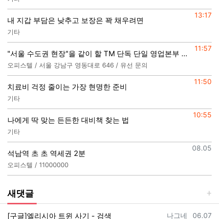
등록일
13:17
내 지갑 부담은 낮추고 보장은 꽉 채우려면
기타
등록일
11:57
"서울 수도권 현장"을 같이 할 TM 단독 단일 영업본부 팀 선착순 모집
오피스텔 / 서울 강남구 영동대로 646 / 유선 문의
등록일
11:50
치료비 걱정 줄이는 가장 현명한 준비
기타
등록일
10:55
나에게 딱 맞는 든든한 대비책 찾는 법
기타
등록일
08.05
석남역 초 초 역세권 2분
오피스텔 / 11000000
새댓글
등록자
등록일
[구글]엘리시아 트윈 사기 - 검색
나그네
06.07