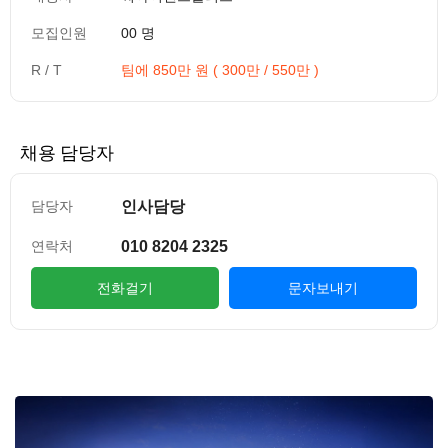
모집인원
00 명
R / T
팀에 850만 원 ( 300만 / 550만 )
채용 담당자
인사담당
담당자
010 8204 2325
연락처
전화걸기
문자보내기
컨텐츠 정보
본문