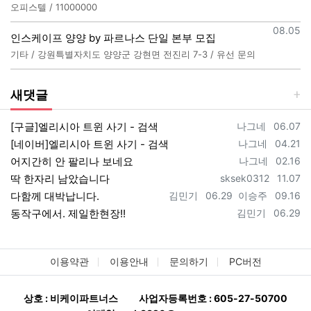
오피스텔 / 11000000
등록일
08.05
인스케이프 양양 by 파르나스 단일 본부 모집
기타 / 강원특별자치도 양양군 강현면 전진리 7-3 / 유선 문의
새댓글
등록자
등록일
[구글]엘리시아 트윈 사기 - 검색
나그네
06.07
등록자
등록일
[네이버]엘리시아 트윈 사기 - 검색
나그네
04.21
등록자
등록일
어지간히 안 팔리나 보네요
나그네
02.16
등록자
등록일
딱 한자리 남았습니다
sksek0312
11.07
등록자
등록일
등록자
등록일
다함께 대박납니다.
김민기
06.29
이승주
09.16
등록자
등록일
동작구에서. 제일한현장!!
김민기
06.29
이용약관
이용안내
문의하기
PC버전
상호 : 비케이파트너스
사업자등록번호 : 605-27-50700