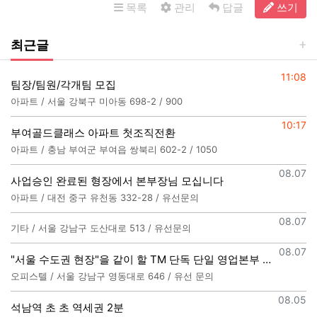
목록
관리
답글
쓰기
최근글
등록일
11:08
팀장/팀원/각개팀 모집
아파트 / 서울 강북구 미아동 698-2 / 900
등록일
10:17
부여골드클래스 아파트 첫조직전환
아파트 / 충남 부여군 부여읍 쌍북리 602-2 / 1050
등록일
08.07
사업승인 완료된 형장에서 본부장님 모십니다
아파트 / 대전 중구 유천동 332-28 / 유선문의
등록일
08.07
기타 / 서울 강남구 도산대로 513 / 유선문의
등록일
08.07
"서울 수도권 현장"을 같이 할 TM 단독 단일 영업본부 팀 선착순 모집
오피스텔 / 서울 강남구 영동대로 646 / 유선 문의
등록일
08.05
석남역 초 초 역세권 2분