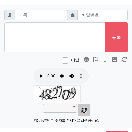
댓글쓰기
필수
필수
이름
비밀번호
등록
이모티콘
폰트어썸
동영상
이미지
새
비밀
자동등록방지 숫자를 순서대로 입력하세요.