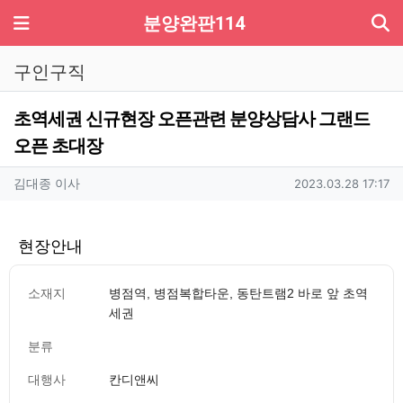
기
메뉴
분양완판114
구인구직
초역세권 신규현장 오픈관련 분양상담사 그랜드
오픈 초대장
작성자 정보
작성
작성일
김대종 이사
2023.03.28 17:17
현장안내
소재지
병점역, 병점복합타운, 동탄트램2 바로 앞 초역
세권
분류
대행사
칸디앤씨