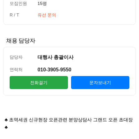
모집인원
15명
R / T
유선 문의
채용 담당자
대행사 총괄이사
담당자
010-3905-9550
연락처
전화걸기
문자보내기
컨텐츠 정보
본문
♣ 초역세권 신규현장 오픈관련 분양상담사 그랜드 오픈 초대장
♣