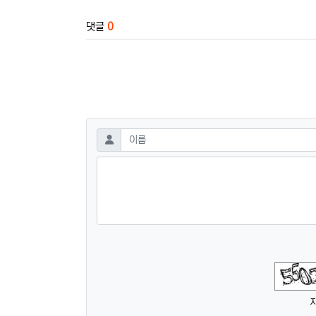
댓글
0
댓글쓰기
필수
이름
숫자음성듣기
새로고침