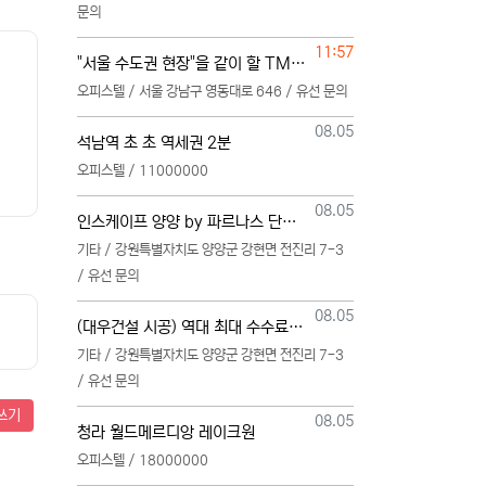
문의
등록일
11:57
"서울 수도권 현장"을 같이 할 TM 단독 단일 영업본부 팀 선착순 모집
오피스텔 / 서울 강남구 영동대로 646 / 유선 문의
등록일
08.05
석남역 초 초 역세권 2분
오피스텔 / 11000000
등록일
08.05
인스케이프 양양 by 파르나스 단일 본부 모집
기타 / 강원특별자치도 양양군 강현면 전진리 7-3
/ 유선 문의
등록일
08.05
(대우건설 시공) 역대 최대 수수료 지급, 단독 단일 영업본부 선착순 모집 (팀,팀원 개별문의 가능)
기타 / 강원특별자치도 양양군 강현면 전진리 7-3
/ 유선 문의
쓰기
등록일
08.05
청라 월드메르디앙 레이크원
오피스텔 / 18000000