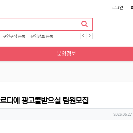
로그인
구인구직 등록
분양정보 등록
분양정보
아르디에 광고콜받으실 팀원모집
작성일
2026.05.27