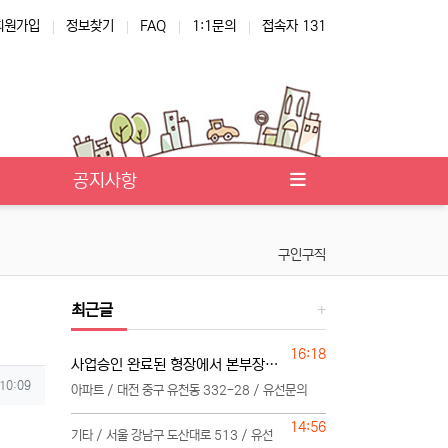
회원가입
정보찾기
FAQ
1:1문의
접속자 131
공지사항
구인구직
최근글
등록일
16:18
사업승인 완료된 형장에서 본부장님 모십니다
 10:09
아파트 / 대전 중구 유천동 332-28 / 유선문의
등록일
14:56
기타 / 서울 강남구 도산대로 513 / 유선