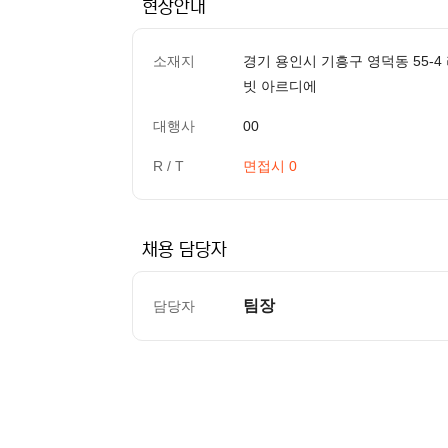
현장안내
소재지
경기 용인시 기흥구 영덕동 55-
빗 아르디에
대행사
00
R / T
면접시 0
채용 담당자
팀장
담당자
컨텐츠 정보