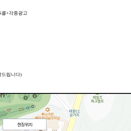
S콜+각종광고
탁드립니다)
현장위치