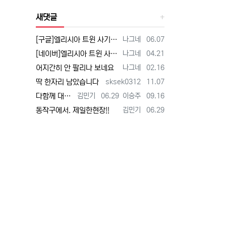
새댓글
등록자
등록일
[구글]엘리시아 트윈 사기 - 검색
나그네
06.07
등록자
등록일
[네이버]엘리시아 트윈 사기 - 검색
나그네
04.21
등록자
등록일
어지간히 안 팔리나 보네요
나그네
02.16
등록자
등록일
딱 한자리 남았습니다
sksek0312
11.07
등록자
등록일
등록자
등록일
다함께 대박납니다.
김민기
06.29
이승주
09.16
등록자
등록일
동작구에서. 제일한현장!!
김민기
06.29