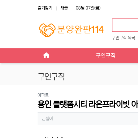
상단 네비
즐겨찾기
새글
08월 07일(금)
구인구직 목록
메인 메뉴
구인구직
구인구직
분류
아파트
용인 플랫폼시티 라온프라이빗 
작성자 정보
작성
금설아