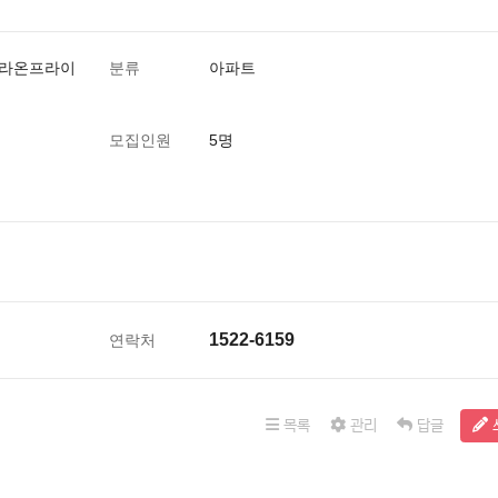
4 라온프라이
분류
아파트
모집인원
5명
1522-6159
연락처
목록
관리
답글