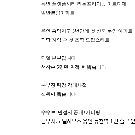
본문
용인 플랫폼시티 라온프라이빗 아르디에
일반분양아파트
용인 흥덕지구 3년만에 첫 신축 분양 아파트
정당 계약 후 첫 조직 모집스타트
단일 본부입니다
선착순 5명만 면접 후 뽑습니다
본부장,팀장,각개사절
직원만 뽑습니다
수수료: 면접시 공개+개터링
근무지:모델하우스 용인 동천역 1번 출구 