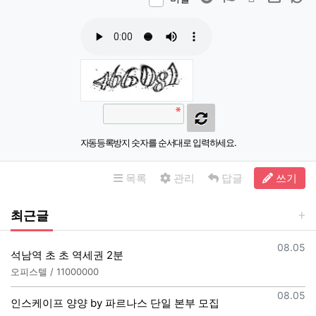
자동등록방지 숫자를 순서대로 입력하세요.
목록
관리
답글
쓰기
최근글
등록일
08.05
석남역 초 초 역세권 2분
오피스텔 / 11000000
등록일
08.05
인스케이프 양양 by 파르나스 단일 본부 모집