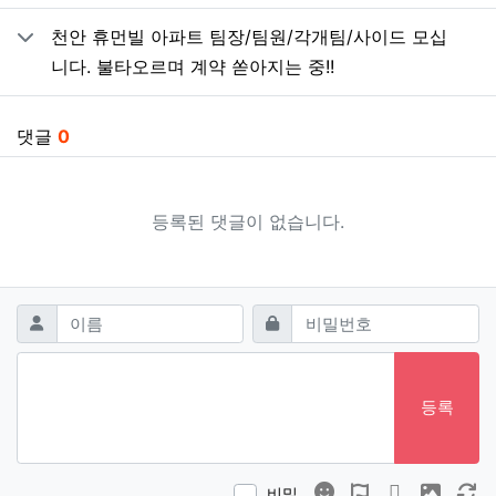
천안 휴먼빌 아파트 팀장/팀원/각개팀/사이드 모십
니다. 불타오르며 계약 쏟아지는 중!!
댓글
0
등록된 댓글이 없습니다.
댓글쓰기
필수
필수
이름
비밀번호
등록
이모티콘
폰트어썸
동영상
이미지
새
비밀