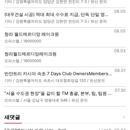
기타 / 강원특별자치도 양양군 강현면 전진리 7-3 / 유선 문의
등록일
08.05
(대우건설 시공) 역대 최대 수수료 지급, 단독 단일 영업본부 선착순 모집 (팀,팀원 개별문의 가능)
기타 / 강원특별자치도 양양군 강현면 전진리 7-3 / 유선 문의
등록일
08.05
청라 월드메르디앙 레이크원
오피스텔 / 18000000
등록일
08.03
청라월드메르디앙레이크원
오피스텔 / 18000000
등록일
08.01
반얀트리 카시아 속초 7 Days Club OwnersMembership 분양직원 모집
기타 / 강원특별자치도 속초시 대포항희망길 120 / 유선문의
등록일
07.30
"서울 수도권 현장"을 같이 할 TM 총괄, 본부, 팀, 팀원 모집
오피스텔 / 서울 강남구 영동대로 646 / 유선 문의
새댓글
등록자
등록일