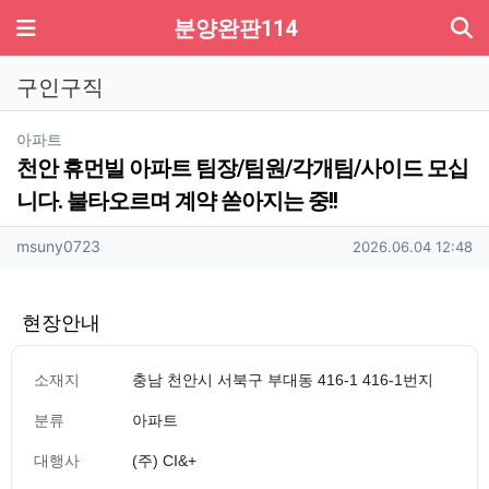
기
메뉴
분양완판114
구인구직
분류
아파트
천안 휴먼빌 아파트 팀장/팀원/각개팀/사이드 모십
니다. 불타오르며 계약 쏟아지는 중!!
작성자 정보
작성
작성일
msuny0723
2026.06.04 12:48
현장안내
소재지
충남 천안시 서북구 부대동 416-1 416-1번지
분류
아파트
대행사
(주) CI&+