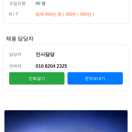
모집인원
00 명
R / T
팀에 850만 원 ( 300만 / 550만 )
채용 담당자
인사담당
담당자
010 8204 2325
연락처
전화걸기
문자보내기
컨텐츠 정보
본문