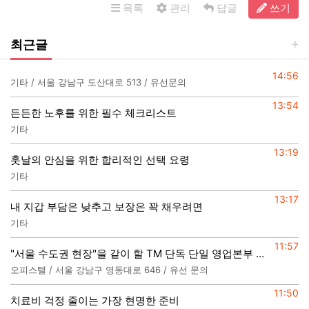
목록
관리
답글
쓰기
최근글
등록일
14:56
기타 / 서울 강남구 도산대로 513 / 유선문의
등록일
13:54
든든한 노후를 위한 필수 체크리스트
기타
등록일
13:19
훗날의 안심을 위한 합리적인 선택 요령
기타
등록일
13:17
내 지갑 부담은 낮추고 보장은 꽉 채우려면
기타
등록일
11:57
"서울 수도권 현장"을 같이 할 TM 단독 단일 영업본부 팀 선착순 모집
오피스텔 / 서울 강남구 영동대로 646 / 유선 문의
등록일
11:50
치료비 걱정 줄이는 가장 현명한 준비