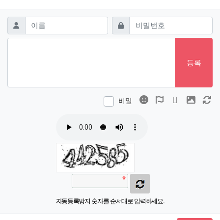
댓글쓰기
필수
필수
이름
비밀번호
등록
이모티콘
폰트어썸
동영상
이미지
새
비밀
자동등록방지 숫자를 순서대로 입력하세요.