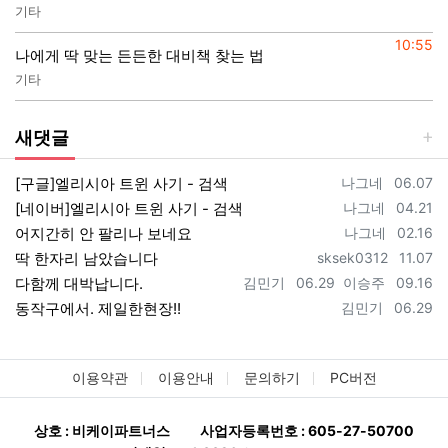
기타
등록일
10:55
나에게 딱 맞는 든든한 대비책 찾는 법
기타
새댓글
등록자
등록일
[구글]엘리시아 트윈 사기 - 검색
나그네
06.07
등록자
등록일
[네이버]엘리시아 트윈 사기 - 검색
나그네
04.21
등록자
등록일
어지간히 안 팔리나 보네요
나그네
02.16
등록자
등록일
딱 한자리 남았습니다
sksek0312
11.07
등록자
등록일
등록자
등록일
다함께 대박납니다.
김민기
06.29
이승주
09.16
등록자
등록일
동작구에서. 제일한현장!!
김민기
06.29
이용약관
이용안내
문의하기
PC버전
상호 : 비케이파트너스
사업자등록번호 : 605-27-50700