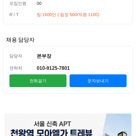
모집인원
00
R / T
팀 1600만 ( 팀장 500/직원 1100)
채용 담당자
본부장
담당자
010-9125-7801
연락처
전화걸기
문자보내기
컨텐츠 정보
본문