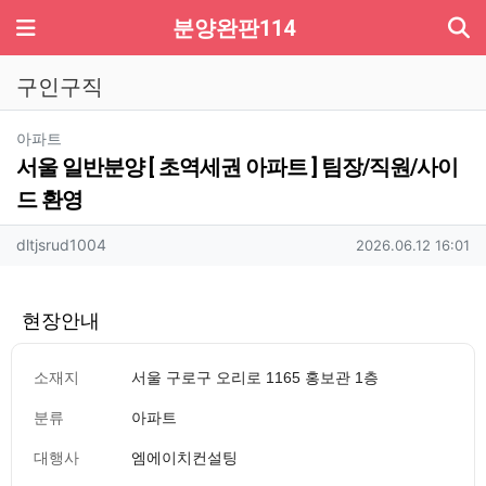
기
메뉴
분양완판114
구인구직
분류
아파트
서울 일반분양 [ 초역세권 아파트 ] 팀장/직원/사이
드 환영
작성자 정보
작성
작성일
dltjsrud1004
2026.06.12 16:01
현장안내
소재지
서울 구로구 오리로 1165 홍보관 1층
분류
아파트
대행사
엠에이치컨설팅