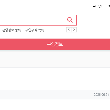
로그인
분양정보 등록
구인구직 목록
분양정보
작성일
2026.06.21