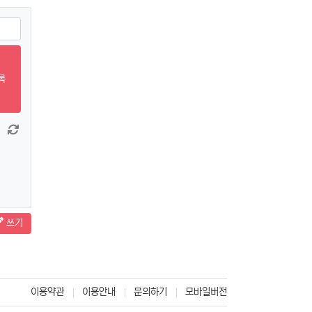
록
창 늘이기
댓글창 줄이기
새 댓글 작성
쓰기
이용약관
이용안내
문의하기
모바일버전