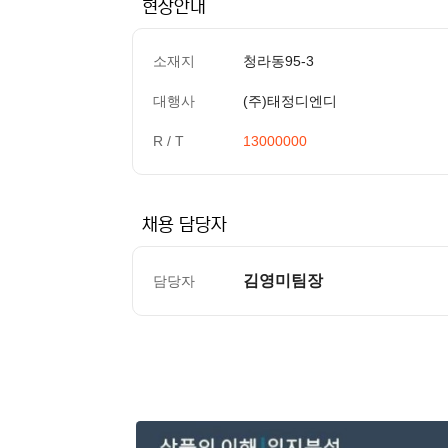
현장안내
소재지
청라동95-3
대행사
(주)태정디엔디
R / T
13000000
채용 담당자
김영미팀장
담당자
컨텐츠 정보
본문