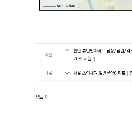
50m
관련자료
천안 휴먼빌아파트 팀장/팀원/각개
이전
70% 지원 !!
다음
서울 초역세권 일반분양아파트 [ 
댓글
0