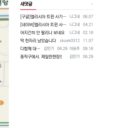
새댓글
등록자
등록일
[구글]엘리시아 트윈 사기 - 검색
나그네
06.07
등록자
등록일
[네이버]엘리시아 트윈 사기 - 검색
나그네
04.21
등록자
등록일
어지간히 안 팔리나 보네요
나그네
02.16
등록자
등록일
딱 한자리 남았습니다
sksek0312
11.07
등록자
등록일
등록자
등록일
다함께 대박납니다.
김민기
06.29
이승주
09.16
등록자
등록일
동작구에서. 제일한현장!!
김민기
06.29