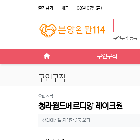
상단 네비
즐겨찾기
새글
08월 07일(금)
구인구직 등록
메인 메뉴
구인구직
구인구직
분류
오피스텔
청라월드메르디앙 레이크원
작성자 정보
작성
청라에선젤 저럼한 3룸 오피…