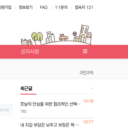
회원가입
정보찾기
FAQ
1:1문의
접속자 121
공지사항
구인구직
최근글
등록일
13:19
훗날의 안심을 위한 합리적인 선택 요령
 11:11
기타
등록일
13:17
내 지갑 부담은 낮추고 보장은 꽉 채우려면