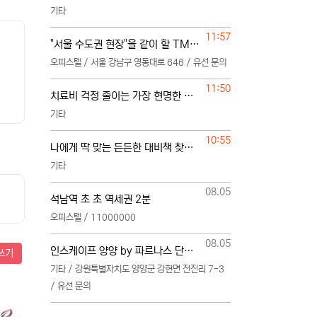
기타
등록일
11:57
"서울 수도권 현장"을 같이 할 TM 단독 단일 영업본부 팀 선착순 모집
오피스텔 / 서울 강남구 영동대로 646 / 유선 문의
등록일
11:50
치료비 걱정 줄이는 가장 현명한 준비
기타
등록일
10:55
나에게 딱 맞는 든든한 대비책 찾는 법
기타
등록일
08.05
석남역 초 초 역세권 2분
오피스텔 / 11000000
등록일
08.05
인스케이프 양양 by 파르나스 단일 본부 모집
쓰기
기타 / 강원특별자치도 양양군 강현면 전진리 7-3
/ 유선 문의