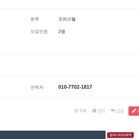
분류
오피스텔
모집인원
2명
010-7702-1817
연락처
목록
관리
답글