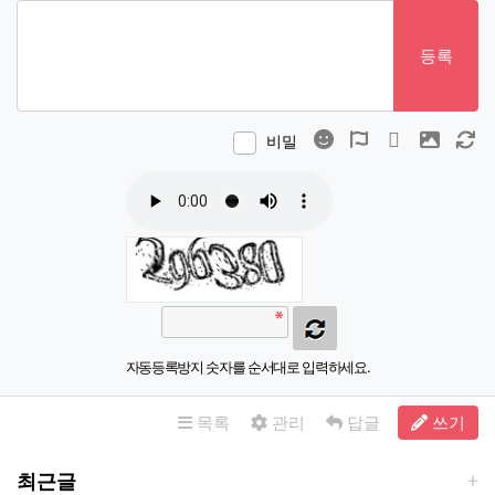
등록
이모티콘
폰트어썸
동영상
이미지
새
비밀
자동등록방지 숫자를 순서대로 입력하세요.
목록
관리
답글
쓰기
최근글