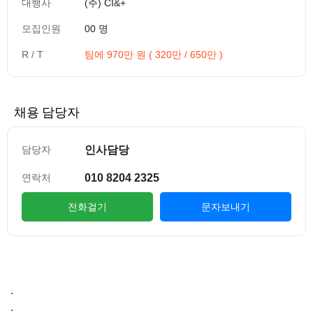
대행사
(주) CI&+
모집인원
00 명
R / T
팀에 970만 원 ( 320만 / 650만 )
채용 담당자
인사담당
담당자
010 8204 2325
연락처
전화걸기
문자보내기
컨텐츠 정보
본문
​.
.