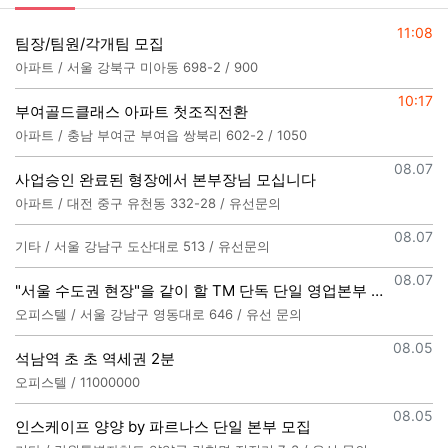
등록일
11:08
팀장/팀원/각개팀 모집
아파트 / 서울 강북구 미아동 698-2 / 900
등록일
10:17
부여골드클래스 아파트 첫조직전환
아파트 / 충남 부여군 부여읍 쌍북리 602-2 / 1050
등록일
08.07
사업승인 완료된 형장에서 본부장님 모십니다
아파트 / 대전 중구 유천동 332-28 / 유선문의
등록일
08.07
기타 / 서울 강남구 도산대로 513 / 유선문의
등록일
08.07
"서울 수도권 현장"을 같이 할 TM 단독 단일 영업본부 팀 선착순 모집
오피스텔 / 서울 강남구 영동대로 646 / 유선 문의
등록일
08.05
석남역 초 초 역세권 2분
오피스텔 / 11000000
등록일
08.05
인스케이프 양양 by 파르나스 단일 본부 모집