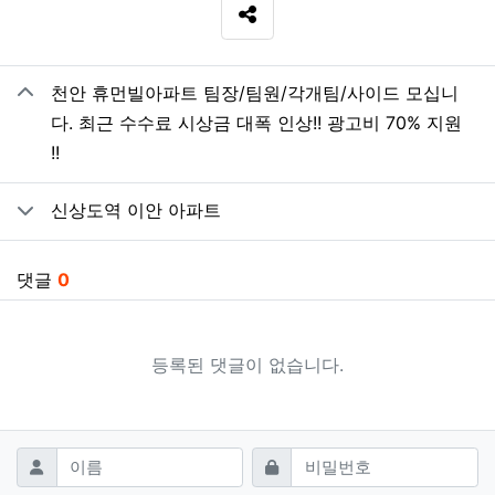
SNS 공유
관련자료
천안 휴먼빌아파트 팀장/팀원/각개팀/사이드 모십니
다. 최근 수수료 시상금 대폭 인상!! 광고비 70% 지원
!!
신상도역 이안 아파트
댓글
0
등록된 댓글이 없습니다.
댓글쓰기
필수
필수
이름
비밀번호