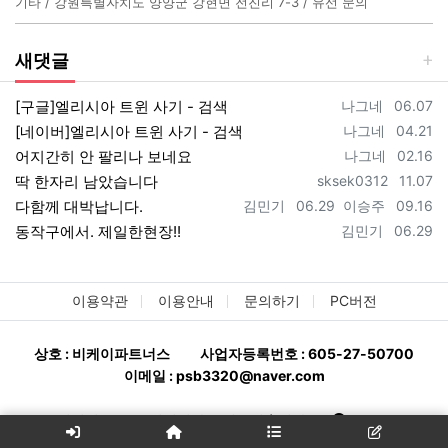
기타 / 강원특별자치도 양양군 강현면 전진리 7-3 / 유선 문의
새댓글
등록자
등록일
[구글]엘리시아 트윈 사기 - 검색
나그네
06.07
등록자
등록일
[네이버]엘리시아 트윈 사기 - 검색
나그네
04.21
등록자
등록일
어지간히 안 팔리나 보네요
나그네
02.16
등록자
등록일
딱 한자리 남았습니다
sksek0312
11.07
등록자
등록일
등록자
등록일
다함께 대박납니다.
김민기
06.29
이승주
09.16
등록자
등록일
동작구에서. 제일한현장!!
김민기
06.29
이용약관
이용안내
문의하기
PC버전
상호 : 비케이파트너스
사업자등록번호 : 605-27-50700
이메일 : psb3320@naver.com
분양완판114 - 분양상담사 구인구직ㅣ상가114
All rights
reserved.