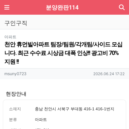
기
메뉴
분양완판114
구인구직
분류
아파트
천안 휴먼빌아파트 팀장/팀원/각개팀/사이드 모십
니다. 최근 수수료 시상금 대폭 인상!! 광고비 70%
지원 !!
작성자 정보
작성
작성일
msuny0723
2026.06.24 17:22
현장안내
소재지
충남 천안시 서북구 부대동 416-1 416-1번지
분류
아파트