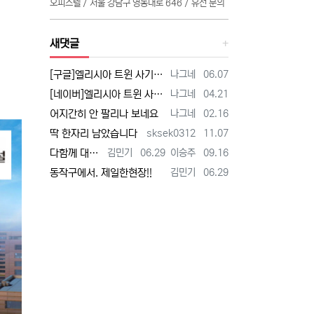
오피스텔 / 서울 강남구 영동대로 646 / 유선 문의
새댓글
등록자
등록일
[구글]엘리시아 트윈 사기 - 검색
나그네
06.07
등록자
등록일
[네이버]엘리시아 트윈 사기 - 검색
나그네
04.21
등록자
등록일
어지간히 안 팔리나 보네요
나그네
02.16
등록자
등록일
딱 한자리 남았습니다
sksek0312
11.07
등록자
등록일
등록자
등록일
다함께 대박납니다.
김민기
06.29
이승주
09.16
등록자
등록일
동작구에서. 제일한현장!!
김민기
06.29