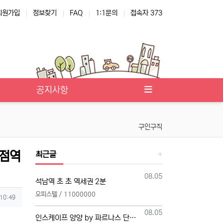
회원가입
정보찾기
FAQ
1:1문의
접속자 373
공지사항
구인구직
병점역
최근글
등록일
08.05
석남역 초 초 역세권 2분
오피스텔 / 11000000
 10:49
등록일
08.05
인스케이프 양양 by 파르나스 단일 본부 모집