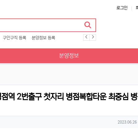
로그인
구인구직 등록
분양정보 등록
분양정보
병점역 2번출구 첫자리 병점복합타운 최중심 
작성일
2023.06.26