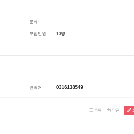
분류
모집인원
10명
0316138549
연락처
목록
답글