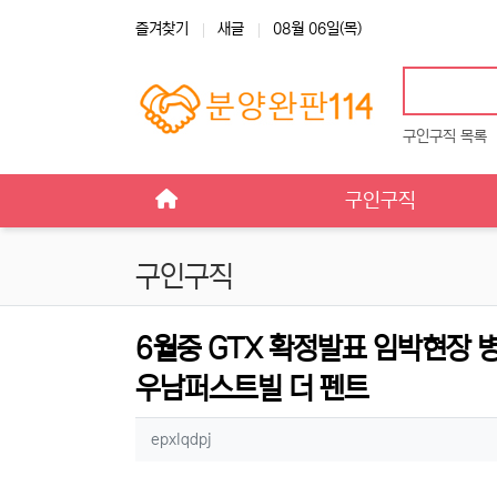
상단 네비
즐겨찾기
새글
08월 06일(목)
구인구직 목록
메인 메뉴
구인구직
구인구직
6월중 GTX 확정발표 임박현장 
우남퍼스트빌 더 펜트
작성자 정보
작성
epxlqdpj