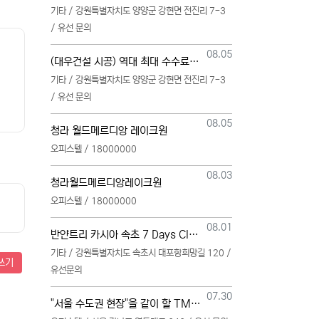
기타 / 강원특별자치도 양양군 강현면 전진리 7-3
/ 유선 문의
등록일
08.05
(대우건설 시공) 역대 최대 수수료 지급, 단독 단일 영업본부 선착순 모집 (팀,팀원 개별문의 가능)
기타 / 강원특별자치도 양양군 강현면 전진리 7-3
/ 유선 문의
등록일
08.05
청라 월드메르디앙 레이크원
오피스텔 / 18000000
등록일
08.03
청라월드메르디앙레이크원
오피스텔 / 18000000
등록일
08.01
반얀트리 카시아 속초 7 Days Club OwnersMembership 분양직원 모집
기타 / 강원특별자치도 속초시 대포항희망길 120 /
쓰기
유선문의
등록일
07.30
"서울 수도권 현장"을 같이 할 TM 총괄, 본부, 팀, 팀원 모집