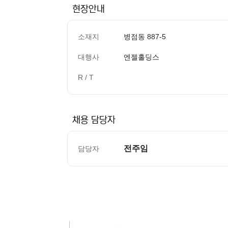
현장안내
소재지
병점동 887-5
대행사
엔젤홀딩스
R / T
채용 담당자
전주임
담당자
컨텐츠 정보
본문