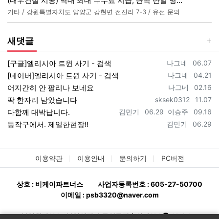
(대우건설 시공) 역대 최대 수수료 지급, 단독 단일 영업본부 선착순 모집 (팀,팀원 개별문의 가능)
기타 / 강원특별자치도 양양군 강현면 전진리 7-3 / 유선 문의
새댓글
등록자
등록일
[구글]엘리시아 트윈 사기 - 검색
나그네
06.07
등록자
등록일
[네이버]엘리시아 트윈 사기 - 검색
나그네
04.21
등록자
등록일
어지간히 안 팔리나 보네요
나그네
02.16
등록자
등록일
딱 한자리 남았습니다
sksek0312
11.07
등록자
등록일
등록자
등록일
다함께 대박납니다.
김민기
06.29
이승주
09.16
등록자
등록일
동작구에서. 제일한현장!!
김민기
06.29
이용약관
이용안내
문의하기
PC버전
상호 : 비케이파트너스
사업자등록번호 : 605-27-50700
이메일 : psb3320@naver.com
분양완판114 - 분양상담사 구인구직ㅣ상가114
All rights