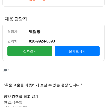
채용 담당자
백팀장
담당자
010-9924-0093
연락처
전화걸기
문자보내기
컨텐츠 정보
댓글
1
본문
"추운 겨울을 따뜻하게 보낼 수 있는 현장 입니다."
청약 경쟁률 최고 21:1
첫 조직투입!