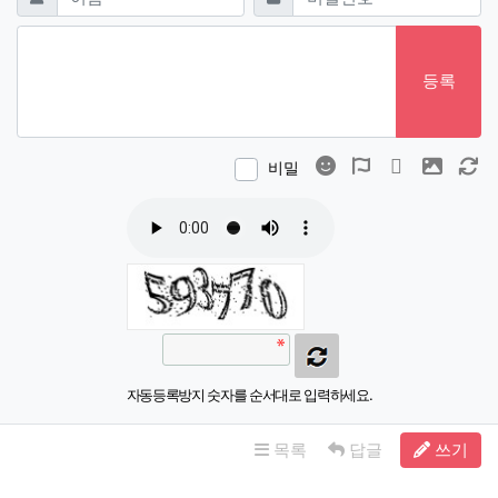
등록
이모티콘
폰트어썸
동영상
이미지
새
비밀
자동등록방지 숫자를 순서대로 입력하세요.
목록
답글
쓰기