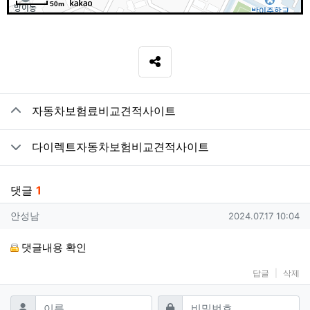
50m
SNS 공유
관련자료
자동차보험료비교견적사이트
다이렉트자동차보험비교견적사이트
댓글
1
안성남님의 댓글
작성일
안성남
2024.07.17 10:04
댓글내용 확인
답글
삭제
댓글쓰기
필수
필수
이름
비밀번호