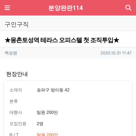
기
메뉴
분양완판114
구인구직
★몽촌토성역 테라스 오피스텔 첫 조직투입★
작성자 정보
작성
작성일
백승범
2020.10.31 11:47
현장안내
소재지
송파구 방이동 42
분류
대행사
팀원 200만
모집인원
2명
R / T
팀원 200만