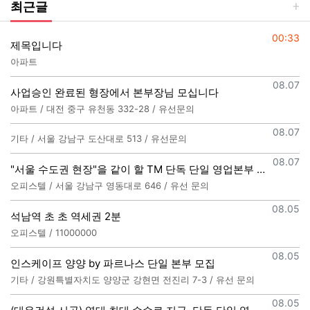
최근글
등록일
00:33
제목입니다
아파트
등록일
08.07
사업승인 완료된 형장에서 본부장님 모십니다
아파트 / 대전 중구 유천동 332-28 / 유선문의
등록일
08.07
기타 / 서울 강남구 도산대로 513 / 유선문의
등록일
08.07
"서울 수도권 현장"을 같이 할 TM 단독 단일 영업본부 팀 선착순 모집
오피스텔 / 서울 강남구 영동대로 646 / 유선 문의
등록일
08.05
석남역 초 초 역세권 2분
오피스텔 / 11000000
등록일
08.05
인스케이프 양양 by 파르나스 단일 본부 모집
기타 / 강원특별자치도 양양군 강현면 전진리 7-3 / 유선 문의
등록일
08.05