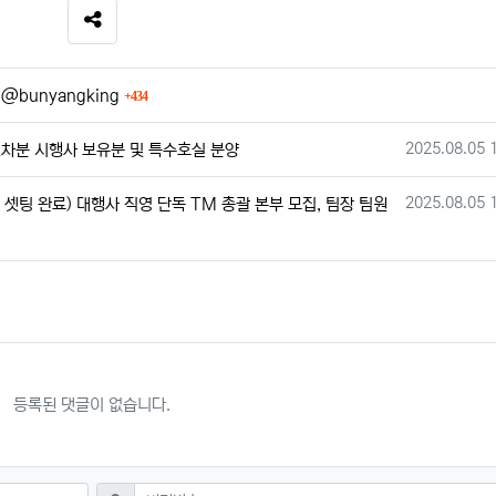
SNS 공유
회 연결
m/@bunyangking
434
작성일
2025.08.05 
차분 시행사 보유분 및 특수호실 분양
작성일
2025.08.05 
셋팅 완료) 대행사 직영 단독 TM 총괄 본부 모집, 팀장 팀원
등록된 댓글이 없습니다.
필수