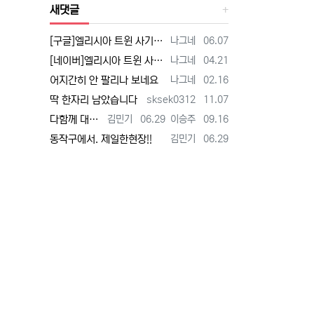
새댓글
등록자
등록일
[구글]엘리시아 트윈 사기 - 검색
나그네
06.07
등록자
등록일
[네이버]엘리시아 트윈 사기 - 검색
나그네
04.21
등록자
등록일
어지간히 안 팔리나 보네요
나그네
02.16
등록자
등록일
딱 한자리 남았습니다
sksek0312
11.07
등록자
등록일
등록자
등록일
다함께 대박납니다.
김민기
06.29
이승주
09.16
등록자
등록일
동작구에서. 제일한현장!!
김민기
06.29