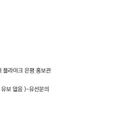
대 플라이크 은평 홍보관
금 유보 없음 )-유선문의