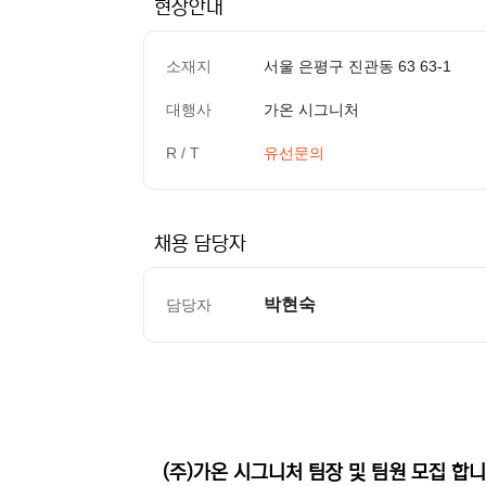
현장안내
소재지
서울 은평구 진관동 63 63-1
대행사
가온 시그니처
R / T
유선문의
채용 담당자
박현숙
담당자
컨텐츠 정보
본문
(주)가온 시그니처 팀장 및 팀원 모집 합니다