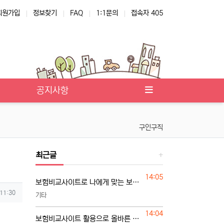
회원가입
정보찾기
FAQ
1:1문의
접속자 405
공지사항
구인구직
최근글
등록일
14:05
보험비교사이트로 나에게 맞는 보험 찾는 기준
 11:30
기타
등록일
14:04
보험비교사이트 활용으로 올바른 보험 선택하기