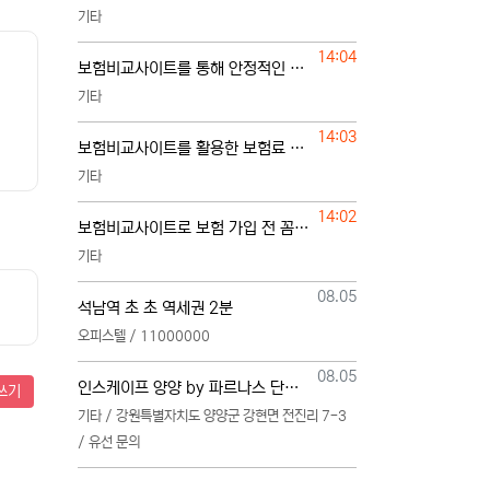
기타
등록일
14:04
보험비교사이트를 통해 안정적인 보험 준비하는 방법
기타
등록일
14:03
보험비교사이트를 활용한 보험료 절약과 보장 관리
기타
등록일
14:02
보험비교사이트로 보험 가입 전 꼼꼼한 비교하기
기타
등록일
08.05
석남역 초 초 역세권 2분
오피스텔 / 11000000
등록일
08.05
인스케이프 양양 by 파르나스 단일 본부 모집
쓰기
기타 / 강원특별자치도 양양군 강현면 전진리 7-3
/ 유선 문의