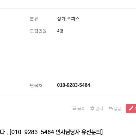
분류
상가,오피스
모집인원
4명
010-9283-5464
연락처
목록
관리
답글
 . [010-9283-5464 인사담당자 유선문의]