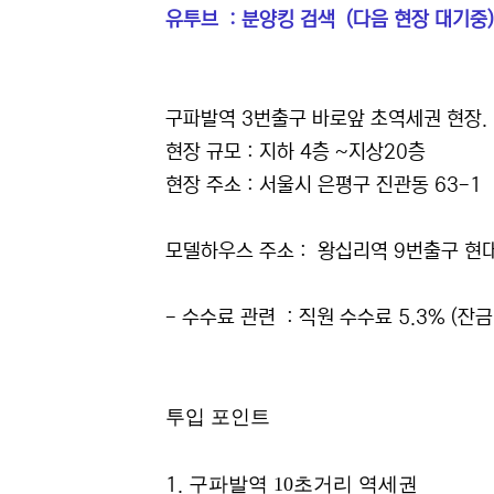
유투브 : 분양킹 검색 (다음 현장 대기중)
구파발역 3번출구 바로앞 초역세권 현장.
현장 규모 : 지하 4층 ~지상20층
현장 주소 : 서울시 은평구 진관동 63-1
모델하우스 주소 : 왕십리역 9번출구 현
- 수수료 관련 : 직원 수수료 5.3% (잔
투입 포인트
구파발역 10초거리 역세권
1.