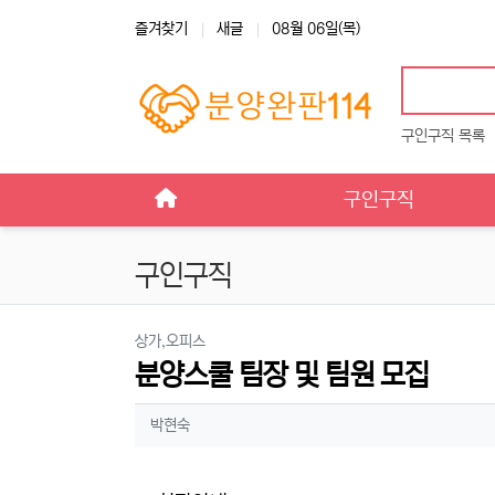
상단 네비
즐겨찾기
새글
08월 06일(목)
구인구직 목록
메인 메뉴
구인구직
구인구직
분류
상가,오피스
분양스쿨 팀장 및 팀원 모집
작성자 정보
작성
박현숙