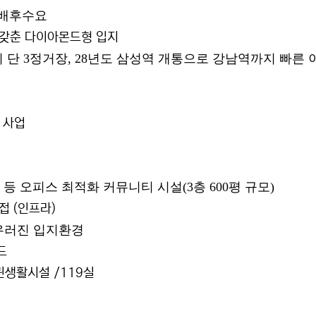
 배후수요
두 갖춘 다이아몬드형 입지
 단 3정거장,
28년도 삼성역 개통으로 강남역까지 빠른 
는 사업
등 오피스 최적화 커뮤니티 시설(3층 600평 규모)
접 (인프라)
우러진 입지환경
마드
린생활시설 /119실