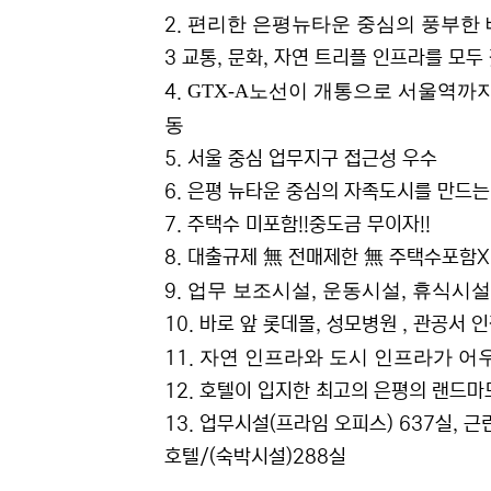
편리한 은평뉴타운 중심의 풍부한
2.
3
교통, 문화, 자연 트리플 인프라를 모
GTX-A노선이 개통으로 서울역까지
4.
동
5. 서울 중심 업무지구 접근성 우수
6. 은평 뉴타운 중심의 자족도시를 만드
7.
주택수 미포함!!중도금 무이자!!
8. 대출규제 無 전매제한 無 주택수포함X
업무 보조시설
운동시설
휴식시설 
9.
,
,
10. 바로 앞 롯데몰, 성모병원 , 관공서 인
자연 인프라와 도시 인프라가 어
11.
12. 호텔이 입지한 최고의 은평의 랜드
13.
업무시설(프라임 오피스) 637실, 근
호텔/(숙박시설)288실