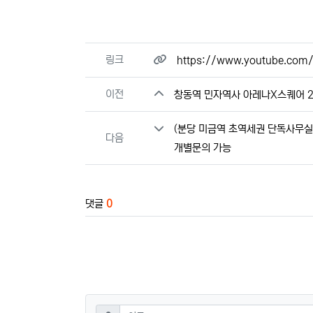
관련자료
링크
https://www.youtube.co
이전
창동역 민자역사 아레나X스퀘어 2
(분당 미금역 초역세권 단독사무실 
다음
개별문의 가능
댓글
0
댓글쓰기
필수