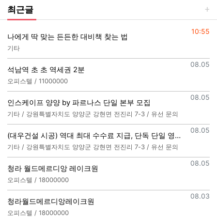
최근글
등록일
10:55
나에게 딱 맞는 든든한 대비책 찾는 법
기타
등록일
08.05
석남역 초 초 역세권 2분
오피스텔 / 11000000
등록일
08.05
인스케이프 양양 by 파르나스 단일 본부 모집
기타 / 강원특별자치도 양양군 강현면 전진리 7-3 / 유선 문의
등록일
08.05
(대우건설 시공) 역대 최대 수수료 지급, 단독 단일 영업본부 선착순 모집 (팀,팀원 개별문의 가능)
기타 / 강원특별자치도 양양군 강현면 전진리 7-3 / 유선 문의
등록일
08.05
청라 월드메르디앙 레이크원
오피스텔 / 18000000
등록일
08.03
청라월드메르디앙레이크원
오피스텔 / 18000000