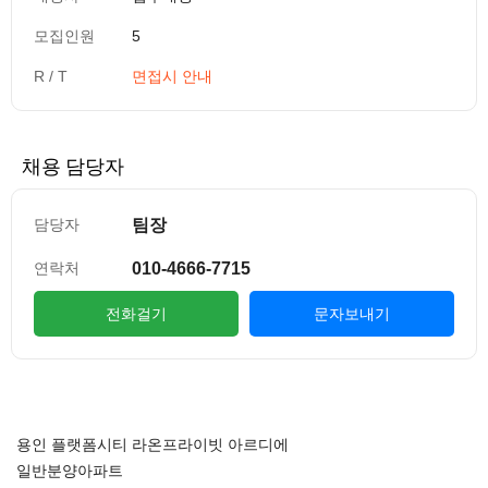
모집인원
5
R / T
면접시 안내
채용 담당자
팀장
담당자
010-4666-7715
연락처
전화걸기
문자보내기
컨텐츠 정보
본문
용인 플랫폼시티 라온프라이빗 아르디에
일반분양아파트