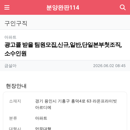
기
메뉴
분양완판114
구인구직
분류
아파트
광고콜 받을 팀원모집,신규,일반,단일본부첫조직,
소수인원
작성자 정보
작성
작성일
금설아
2026.06.02 08:45
현장안내
소재지
경기 용인시 기흥구 흥덕4로 63 라온프라이빗
아르디에
분류
아파트
대행사
업무대행