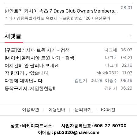
등록일
08.01
반얀트리 카시아 속초 7 Days Club OwnersMembership 분양직원 모집
기타 / 강원특별자치도 속초시 대포항희망길 120 / 유선문의
새댓글
등록자
등록일
[구글]엘리시아 트윈 사기 - 검색
나그네
06.07
등록자
등록일
[네이버]엘리시아 트윈 사기 - 검색
나그네
04.21
등록자
등록일
어지간히 안 팔리나 보네요
나그네
02.16
등록자
등록일
딱 한자리 남았습니다
sksek0312
11.07
등록자
등록일
등록자
등록일
다함께 대박납니다.
김민기
06.29
이승주
09.16
등록자
등록일
동작구에서. 제일한현장!!
김민기
06.29
이용약관
이용안내
문의하기
PC버전
상호 : 비케이파트너스
사업자등록번호 : 605-27-50700
이메일 : psb3320@naver.com