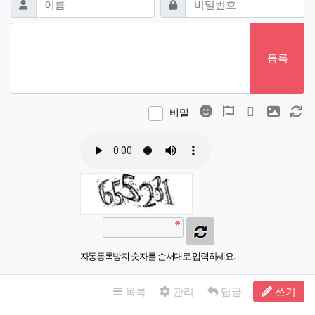
등록
이모티콘
폰트어썸
동영상
이미지
새
비밀
자동등록방지 숫자를 순서대로 입력하세요.
목록
관리
답글
쓰기