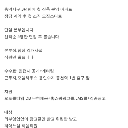
흥덕지구 3년만에 첫 신축 분양 아파트
정당 계약 후 첫 조직 모집스타트
단일 본부입니다
선착순 5명만 면접 후 뽑습니다
본부장,팀장,각개사절
직원만 뽑습니다
수수료: 면접시 공개+개터링
근무지,모델하우스-용인수지 동천역 1번 출구 앞
지원
오토콜티엠 DB 무한제공+홈쇼핑광고콜,LMS콜+각종광고
대상
외부영업없이 광고콜만 받고 워킹만 받고
계약쓰실 티엠직원