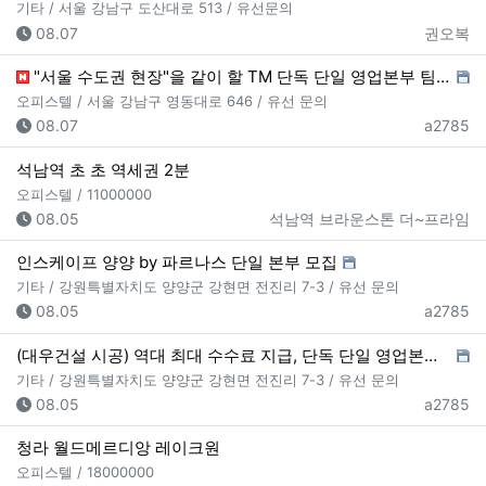
기타 / 서울 강남구 도산대로 513 / 유선문의
등록일
등록자
08.07
권오복
"서울 수도권 현장"을 같이 할 TM 단독 단일 영업본부 팀 선착순 모집
오피스텔 / 서울 강남구 영동대로 646 / 유선 문의
등록일
등록자
08.07
a2785
석남역 초 초 역세권 2분
오피스텔 / 11000000
등록일
등록자
08.05
석남역 브라운스톤 더~프라임
인스케이프 양양 by 파르나스 단일 본부 모집
기타 / 강원특별자치도 양양군 강현면 전진리 7-3 / 유선 문의
등록일
등록자
08.05
a2785
(대우건설 시공) 역대 최대 수수료 지급, 단독 단일 영업본부 선착순 모집 (팀,팀원 개별문의 가능)
기타 / 강원특별자치도 양양군 강현면 전진리 7-3 / 유선 문의
등록일
등록자
08.05
a2785
청라 월드메르디앙 레이크원
오피스텔 / 18000000