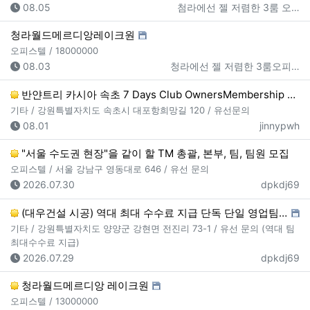
등록일
등록자
08.05
첨라에선 젤 저렴한 3룸 오…
청라월드메르디앙레이크원
오피스텔 / 18000000
등록일
등록자
08.03
청라에선 젤 저렴한 3룸오피…
반얀트리 카시아 속초 7 Days Club OwnersMembership 분양직원 모집
기타 / 강원특별자치도 속초시 대포항희망길 120 / 유선문의
등록일
등록자
08.01
jinnypwh
"서울 수도권 현장"을 같이 할 TM 총괄, 본부, 팀, 팀원 모집
오피스텔 / 서울 강남구 영동대로 646 / 유선 문의
등록일
등록자
2026.07.30
dpkdj69
(대우건설 시공) 역대 최대 수수료 지급 단독 단일 영업팀 선착순 모집
기타 / 강원특별자치도 양양군 강현면 전진리 73-1 / 유선 문의 (역대 팀
최대수수료 지급)
등록일
등록자
2026.07.29
dpkdj69
청라월드메르디앙 레이크원
오피스텔 / 13000000