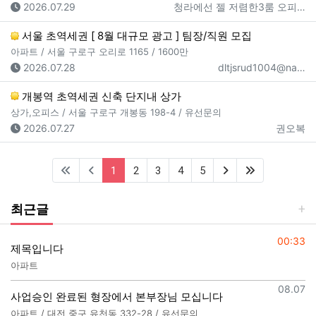
등록일
등록자
2026.07.29
청라에선 젤 저렴한3룸 오피…
서울 초역세권 [ 8월 대규모 광고 ] 팀장/직원 모집
아파트 / 서울 구로구 오리로 1165 / 1600만
등록일
등록자
2026.07.28
dltjsrud1004@na…
개봉역 초역세권 신축 단지내 상가
상가,오피스 / 서울 구로구 개봉동 198-4 / 유선문의
등록일
등록자
2026.07.27
권오복
(current)
(next)
(last)
1
2
3
4
5
최근글
등록일
00:33
제목입니다
아파트
등록일
08.07
사업승인 완료된 형장에서 본부장님 모십니다
아파트 / 대전 중구 유천동 332-28 / 유선문의