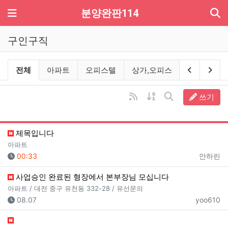
기
메뉴
분양완판114
구인구직
구인구직 분류 목록
이전 분류
다음
전체
아파트
오피스텔
상가,오피스
지식산업센
RSS
게시물 정렬
쓰기
게시판 검색
제목입니다
아파트
등록일
등록자
00:33
안하린
사업승인 완료된 형장에서 본부장님 모십니다
아파트 / 대전 중구 유천동 332-28 / 유선문의
등록일
등록자
08.07
yoo610