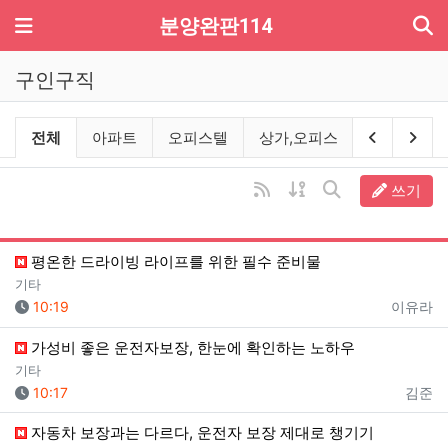
기
메뉴
분양완판114
구인구직
구인구직 분류 목록
이전 분류
다음
전체
아파트
오피스텔
상가,오피스
지식산업센
RSS
게시물 정렬
쓰기
게시판 검색
평온한 드라이빙 라이프를 위한 필수 준비물
기타
등록일
등록자
10:19
이유라
가성비 좋은 운전자보장, 한눈에 확인하는 노하우
기타
등록일
등록자
10:17
김준
자동차 보장과는 다르다, 운전자 보장 제대로 챙기기